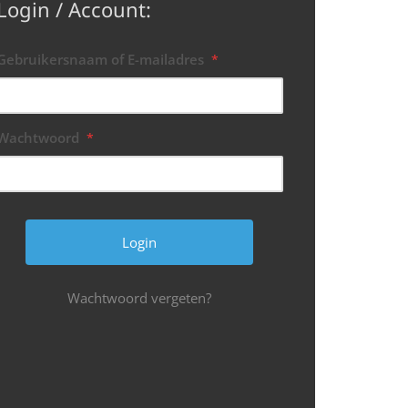
Login / Account:
Gebruikersnaam of E-mailadres
*
Wachtwoord
*
Wachtwoord vergeten?