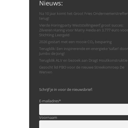
Nieuws:
Na 10 jaar komt het Groot Fries Ondernemerstreffe
terug!
Vierde Haringparty Weststellingwerf groot succes:
Zilveren Haring voor Marry Heida en 3.777 euro voo
Stichting Leergeld
2026 gestart met een mooie CO₂ besparing
Terugblik: Een inspirerende en energieke ‘safari’ door
Jumbo de Jong!
Terugblik ALV en bezoek aan Dragt Houtkonstruktie
Gezocht lid PBO voor de nieuwe Streekomroep De
Werven
Schrijf je in voor de nieuwsbrief:
E-mailadres
*
Voornaam