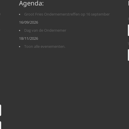
Agenda:
n
Groot Fries Ondernemerstreffen op 16 september
16/09/2026
r
Dag van de Ondernemer
18/11/2026
Toon alle evenementen.