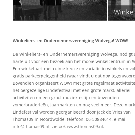
Winkelstraat
Winkeliers- en Ondernemersvereniging Wolvega! WOW!
De Winkeliers- en Ondernemersvereniging Wolvega, nodigt 
harte uit voor een bezoek aan het mooie winkelcentrum in 
Een winkelhart met ruime keuze en variatie in winkels en vo
gratis parkeergelegenheid (waar vindt u dat nog tegenwoord
Bovendien organiseert WOW! met grote regelmaat activiteite
het oergezellige Lindefestival met een grote markt, allerlei
activiteiten en een groot muziekfestijn en bovendien
zomerbraderieën, jaarmarkten en nog veel meer. Deze mark
Lindefestival worden georganiseerd door Jack de Vries van
Thomas09 in Noordwolde, telefoon: 06-50884614, e-mail
info@thomas09.nl
; zie ook
www.thomas09.nl
.