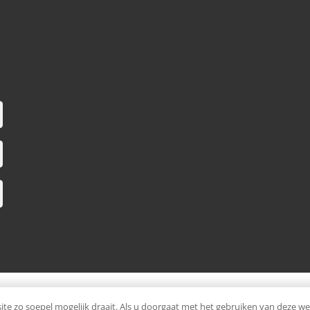
ellingwerf.
e zo soepel mogelijk draait. Als u doorgaat met het gebruiken van deze web