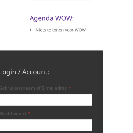
Agenda WOW:
Niets te tonen voor WOW
Login / Account:
Gebruikersnaam of E-mailadres
*
Wachtwoord
*