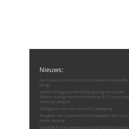
Nieuws:
Na 10 jaar komt het Groot Fries Ondernemerstreffe
terug!
Vierde Haringparty Weststellingwerf groot succes:
Zilveren Haring voor Marry Heida en 3.777 euro voo
Stichting Leergeld
2026 gestart met een mooie CO₂ besparing
Terugblik: Een inspirerende en energieke ‘safari’ door
Jumbo de Jong!
Terugblik ALV en bezoek aan Dragt Houtkonstruktie