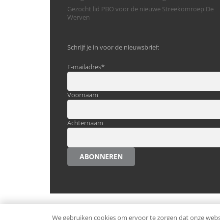
Gezocht lid PBO voor de nieuwe Streekomroep De
Werven
Schrijf je in voor de nieuwsbrief:
E-mailadres
*
Voornaam
Achternaam
ABONNEREN
© Alle rechten voorbehouden.
Ondernemen in Westst
We gebruiken cookies om ervoor te zorgen dat onze websit