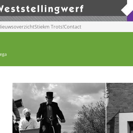
ieuwsoverzicht
Stiekm Trots!
Contact
vega