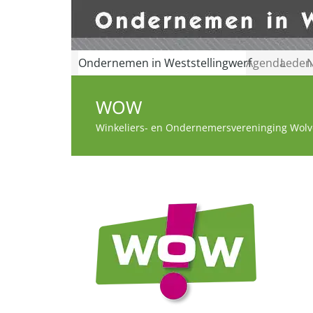
Ondernemen in Weststellingwerf
Agenda
Leden
N
WOW
Winkeliers- en Ondernemersvereninging Wol