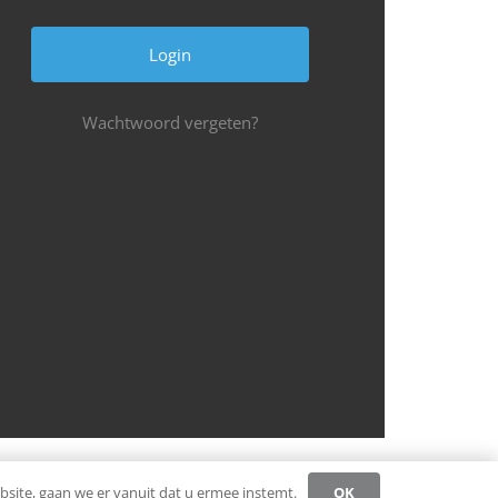
Wachtwoord vergeten?
Privacybeleid CCW
Register
Login
OK
site, gaan we er vanuit dat u ermee instemt.