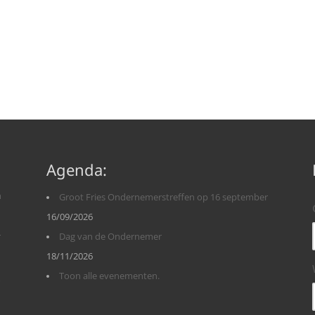
Agenda:
n
Groot Fries Ondernemerstreffen op 16 september
16/09/2026
r
Dag van de Ondernemer
18/11/2026
Toon alle evenementen.