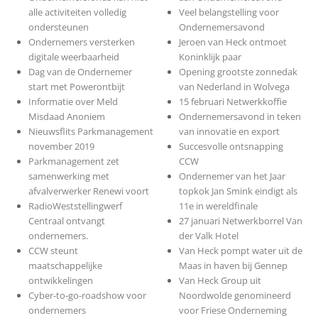
alle activiteiten volledig
Veel belangstelling voor
ondersteunen
Ondernemersavond
Ondernemers versterken
Jeroen van Heck ontmoet
digitale weerbaarheid
Koninklijk paar
Dag van de Ondernemer
Opening grootste zonnedak
start met Powerontbijt
van Nederland in Wolvega
Informatie over Meld
15 februari Netwerkkoffie
Misdaad Anoniem
Ondernemersavond in teken
Nieuwsflits Parkmanagement
van innovatie en export
november 2019
Succesvolle ontsnapping
Parkmanagement zet
CCW
samenwerking met
Ondernemer van het Jaar
afvalverwerker Renewi voort
topkok Jan Smink eindigt als
RadioWeststellingwerf
11e in wereldfinale
Centraal ontvangt
27 januari Netwerkborrel Van
ondernemers.
der Valk Hotel
CCW steunt
Van Heck pompt water uit de
maatschappelijke
Maas in haven bij Gennep
ontwikkelingen
Van Heck Group uit
Cyber-to-go-roadshow voor
Noordwolde genomineerd
ondernemers
voor Friese Onderneming