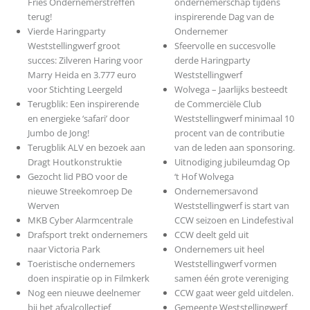
Fries Ondernemerstreffen
ondernemerschap tijdens
terug!
inspirerende Dag van de
Vierde Haringparty
Ondernemer
Weststellingwerf groot
Sfeervolle en succesvolle
succes: Zilveren Haring voor
derde Haringparty
Marry Heida en 3.777 euro
Weststellingwerf
voor Stichting Leergeld
Wolvega – Jaarlijks besteedt
Terugblik: Een inspirerende
de Commerciële Club
en energieke ‘safari’ door
Weststellingwerf minimaal 10
Jumbo de Jong!
procent van de contributie
Terugblik ALV en bezoek aan
van de leden aan sponsoring.
Dragt Houtkonstruktie
Uitnodiging jubileumdag Op
Gezocht lid PBO voor de
‘t Hof Wolvega
nieuwe Streekomroep De
Ondernemersavond
Werven
Weststellingwerf is start van
MKB Cyber Alarmcentrale
CCW seizoen en Lindefestival
Drafsport trekt ondernemers
CCW deelt geld uit
naar Victoria Park
Ondernemers uit heel
Toeristische ondernemers
Weststellingwerf vormen
doen inspiratie op in Filmkerk
samen één grote vereniging
Nog een nieuwe deelnemer
CCW gaat weer geld uitdelen.
bij het afvalcollectief
Gemeente Weststellingwerf