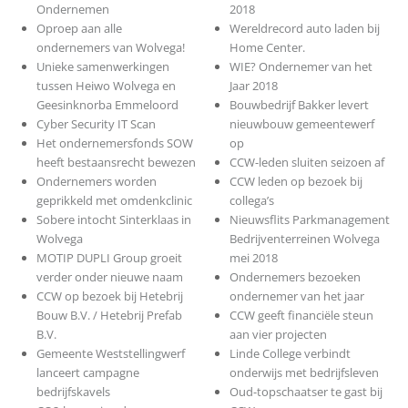
Ondernemen
2018
Oproep aan alle
Wereldrecord auto laden bij
ondernemers van Wolvega!
Home Center.
Unieke samenwerkingen
WIE? Ondernemer van het
tussen Heiwo Wolvega en
Jaar 2018
Geesinknorba Emmeloord
Bouwbedrijf Bakker levert
Cyber Security IT Scan
nieuwbouw gemeentewerf
Het ondernemersfonds SOW
op
heeft bestaansrecht bewezen
CCW-leden sluiten seizoen af
Ondernemers worden
CCW leden op bezoek bij
geprikkeld met omdenkclinic
collega’s
Sobere intocht Sinterklaas in
Nieuwsflits Parkmanagement
Wolvega
Bedrijventerreinen Wolvega
MOTIP DUPLI Group groeit
mei 2018
verder onder nieuwe naam
Ondernemers bezoeken
CCW op bezoek bij Hetebrij
ondernemer van het jaar
Bouw B.V. / Hetebrij Prefab
CCW geeft financiële steun
B.V.
aan vier projecten
Gemeente Weststellingwerf
Linde College verbindt
lanceert campagne
onderwijs met bedrijfsleven
bedrijfskavels
Oud-topschaatser te gast bij