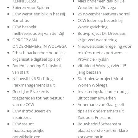
KENNISSESSIE
Alles onder één dak bij De
Spieren voor Spieren
Woudenhof Wolvega
CCW werpt een blik in het Nij
25 november Netwerkborrel
Barrahûs
CCW leden op bezoek bij
CCW bezoekt
Woningstichting
melkveehouderij van der Zijl
Bouwproject Dr. Dreeslaan
OPROEP AAN
krijgt veel waardering
ONDERNEMERS IN WOLVEGA
Nieuwe subsidieregeling voor
Ethisch hacken:hoe houd je je
mkb’ers met exportwens –
organisatie digitaal op slot?
Provincie Fryslân
Bodemsanering Schipsloot
Vitablend Wolvega viert 15-
van start
jarig bestaan
Nieuwsflits 6 Stichting
Start nieuw project Mooi
Parkmanagement is uit
Wonen Wolvega
Gerrit Jan Prakken is
Investeringskalender nodigt
toegetreden tot het bestuur
uit tot samenwerken
van de CCW
Annemarie van Gaal geeft
CCW Introduceert en
tips aan ondernemers uit
inspireert.
Zuidoost Friesland
CCW steunt
Bouwbedrijf Scheenstra
maatschappelijke
plaatst eerste kant-en-klare
ontwikkelingen
zorgwoning in