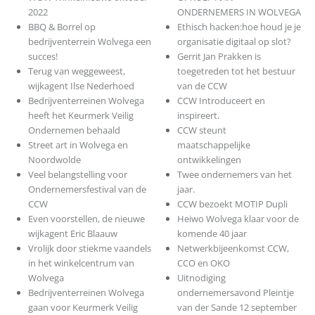
2022
ONDERNEMERS IN WOLVEGA
BBQ & Borrel op
Ethisch hacken:hoe houd je je
bedrijventerrein Wolvega een
organisatie digitaal op slot?
succes!
Gerrit Jan Prakken is
Terug van weggeweest,
toegetreden tot het bestuur
wijkagent Ilse Nederhoed
van de CCW
Bedrijventerreinen Wolvega
CCW Introduceert en
heeft het Keurmerk Veilig
inspireert.
Ondernemen behaald
CCW steunt
Street art in Wolvega en
maatschappelijke
Noordwolde
ontwikkelingen
Veel belangstelling voor
Twee ondernemers van het
Ondernemersfestival van de
jaar.
CCW
CCW bezoekt MOTIP Dupli
Even voorstellen, de nieuwe
Heiwo Wolvega klaar voor de
wijkagent Eric Blaauw
komende 40 jaar
Vrolijk door stiekme vaandels
Netwerkbijeenkomst CCW,
in het winkelcentrum van
CCO en OKO
Wolvega
Uitnodiging
Bedrijventerreinen Wolvega
ondernemersavond Pleintje
gaan voor Keurmerk Veilig
van der Sande 12 september