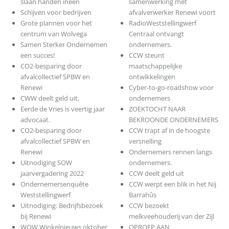
slaan handen ineen
samenwerking met
Schijven voor bedrijven
afvalverwerker Renewi voort
Grote plannen voor het
RadioWeststellingwerf
centrum van Wolvega
Centraal ontvangt
Samen Sterker Ondernemen
ondernemers.
een succes!
CCW steunt
CO2-besparing door
maatschappelijke
afvalcollectief SPBW en
ontwikkelingen
Renewi
Cyber-to-go-roadshow voor
CWW deelt geld uit,
ondernemers
Eerde de Vries is veertig jaar
ZOEKTOCHT NAAR
advocaat.
BEKROONDE ONDERNEMERS
CO2-besparing door
CCW trapt af in de hoogste
afvalcollectief SPBW en
versnelling
Renewi
Ondernemers rennen langs
Uitnodiging SOW
ondernemers.
jaarvergadering 2022
CCW deelt geld uit
Ondernemersenquête
CCW werpt een blik in het Nij
Weststellingwerf
Barrahûs
Uitnodiging: Bedrijfsbezoek
CCW bezoekt
bij Renewi
melkveehouderij van der Zijl
WOW Winkelnieuws oktober
OPROEP AAN