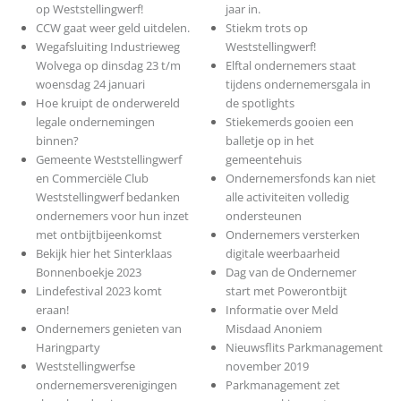
op Weststellingwerf!
jaar in.
CCW gaat weer geld uitdelen.
Stiekm trots op
Wegafsluiting Industrieweg
Weststellingwerf!
Wolvega op dinsdag 23 t/m
Elftal ondernemers staat
woensdag 24 januari
tijdens ondernemersgala in
Hoe kruipt de onderwereld
de spotlights
legale ondernemingen
Stiekemerds gooien een
binnen?
balletje op in het
Gemeente Weststellingwerf
gemeentehuis
en Commerciële Club
Ondernemersfonds kan niet
Weststellingwerf bedanken
alle activiteiten volledig
ondernemers voor hun inzet
ondersteunen
met ontbijtbijeenkomst
Ondernemers versterken
Bekijk hier het Sinterklaas
digitale weerbaarheid
Bonnenboekje 2023
Dag van de Ondernemer
Lindefestival 2023 komt
start met Powerontbijt
eraan!
Informatie over Meld
Ondernemers genieten van
Misdaad Anoniem
Haringparty
Nieuwsflits Parkmanagement
Weststellingwerfse
november 2019
ondernemersverenigingen
Parkmanagement zet