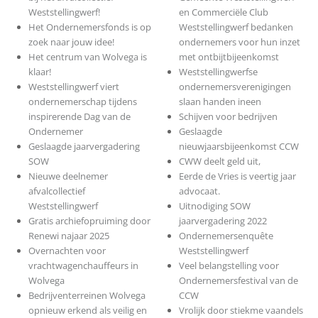
Weststellingwerf!
en Commerciële Club
Het Ondernemersfonds is op
Weststellingwerf bedanken
zoek naar jouw idee!
ondernemers voor hun inzet
Het centrum van Wolvega is
met ontbijtbijeenkomst
klaar!
Weststellingwerfse
Weststellingwerf viert
ondernemersverenigingen
ondernemerschap tijdens
slaan handen ineen
inspirerende Dag van de
Schijven voor bedrijven
Ondernemer
Geslaagde
Geslaagde jaarvergadering
nieuwjaarsbijeenkomst CCW
SOW
CWW deelt geld uit,
Nieuwe deelnemer
Eerde de Vries is veertig jaar
afvalcollectief
advocaat.
Weststellingwerf
Uitnodiging SOW
Gratis archiefopruiming door
jaarvergadering 2022
Renewi najaar 2025
Ondernemersenquête
Overnachten voor
Weststellingwerf
vrachtwagenchauffeurs in
Veel belangstelling voor
Wolvega
Ondernemersfestival van de
Bedrijventerreinen Wolvega
CCW
opnieuw erkend als veilig en
Vrolijk door stiekme vaandels