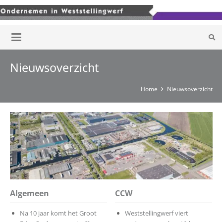
Nieuwsoverzicht
Home
Nieuwsoverzicht
Algemeen
CCW
Na 10 jaar komt het Groot
Weststellingwerf viert