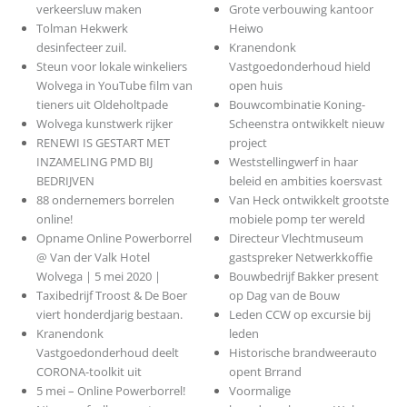
verkeersluw maken
Grote verbouwing kantoor
Tolman Hekwerk
Heiwo
desinfecteer zuil.
Kranendonk
Steun voor lokale winkeliers
Vastgoedonderhoud hield
Wolvega in YouTube film van
open huis
tieners uit Oldeholtpade
Bouwcombinatie Koning-
Wolvega kunstwerk rijker
Scheenstra ontwikkelt nieuw
RENEWI IS GESTART MET
project
INZAMELING PMD BIJ
Weststellingwerf in haar
BEDRIJVEN
beleid en ambities koersvast
88 ondernemers borrelen
Van Heck ontwikkelt grootste
online!
mobiele pomp ter wereld
Opname Online Powerborrel
Directeur Vlechtmuseum
@ Van der Valk Hotel
gastspreker Netwerkkoffie
Wolvega | 5 mei 2020 |
Bouwbedrijf Bakker present
Taxibedrijf Troost & De Boer
op Dag van de Bouw
viert honderdjarig bestaan.
Leden CCW op excursie bij
Kranendonk
leden
Vastgoedonderhoud deelt
Historische brandweerauto
CORONA-toolkit uit
opent Brrand
5 mei – Online Powerborrel!
Voormalige