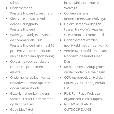
schoon
in het winkelcentrum van
Ondernemend
Wolvega
Weststellingwerf groeit hard
Oproep aan alle
Sfeervolle en succesvolle
ondernemers van Wolvega!
derde Haringparty
Unieke samenwerkingen
Weststellingwerf
tussen Heiwo Wolvega en
Wolvega – Jaarlijks besteedt
Geesinknorba Emmeloord
de Commerciële Club
Ondernemers worden
Weststellingwerf minimaal 10
geprikkeld met omdenkclinic
procent van de contributie
Vernieuwd Hoofdstraat Oost
van de leden aan sponsoring.
Noordwolde houdt Open
Oplossing voor aansluit- en
Dag
capaciteitsproblemen
MOTIP DUPLI Group groeit
elektra?
verder onder nieuwe naam
Ondernemersbijeenkomst
CCW op bezoek bij Hetebrij
Noordwolde voor opzetten
Bouw B.V. / Hetebrij Prefab
ondernemersfonds
B.V.
Gezellig netwerken tijdens
Fit & Fun Plaza Wolvega
Samen Sterker Ondernemen
organiseert clinic suppen
op Victoria Park
NIEUW WETLANDS
Goed idee? Het
OUTDOOR DAAGT