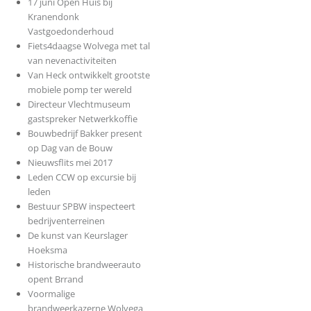
17 juni Open Huis bij
Kranendonk
Vastgoedonderhoud
Fiets4daagse Wolvega met tal
van nevenactiviteiten
Van Heck ontwikkelt grootste
mobiele pomp ter wereld
Directeur Vlechtmuseum
gastspreker Netwerkkoffie
Bouwbedrijf Bakker present
op Dag van de Bouw
Nieuwsflits mei 2017
Leden CCW op excursie bij
leden
Bestuur SPBW inspecteert
bedrijventerreinen
De kunst van Keurslager
Hoeksma
Historische brandweerauto
opent Brrand
Voormalige
brandweerkazerne Wolvega