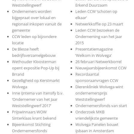
Weststellingwerf
Erkend Duurzaam
Ondernemers worden
Leden CCW ‘schoten op
bijgepraat over lokaal en
elkaar’
regionaal inkopen vanuit de
Netwerkkoffie op 23 maart
gemeente
Leden CCW bezoeken de
CCW leden op bijzondere
Onderneming van het Jaar
locatie
2015
De Blesse heeft
Presentatiemagazine
bedrijfsverzamelgebouw
‘Welkom in Wolvega’
Wethouder Kloosterman
26 februari Netwerkborrel
opent expositie Pop-Up bij
Nieuwjaarsbijeenkomst CCW
Brrand
Recordaantal
Gezelligheid op Kerstmarkt
sponsoraanvragen CCW
Wolvega
Dierenkliniek Wolvega wint
Inne IJntema van Itensify b.v.
ondernemersprijs
‘Ondernemer van het Jaar
Weststellingwerf
Weststellingwerf 2017’
Ondernemersfonds van start
Prijswinnaars WOW
Onderzoek MKB
Sinterklaas krant bekend
vriendelijkste gemeente
Bijeenkomst Stichting
Wolvega Panelen bouwt
Ondernemersfonds
ijsbaan in Amsterdam