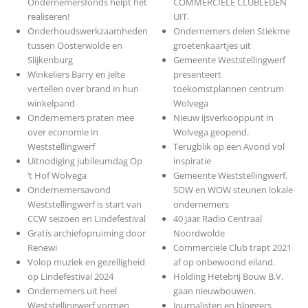
Ondernemersfonds helpt het
COMMERCIELE CLUBLEDEN
realiseren!
UIT.
Onderhoudswerkzaamheden
Ondernemers delen Stiekme
tussen Oosterwolde en
groetenkaartjes uit
Slijkenburg
Gemeente Weststellingwerf
Winkeliers Barry en Jelte
presenteert
vertellen over brand in hun
toekomstplannen centrum
winkelpand
Wolvega
Ondernemers praten mee
Nieuw ijsverkooppunt in
over economie in
Wolvega geopend.
Weststellingwerf
Terugblik op een Avond vol
Uitnodiging jubileumdag Op
inspiratie
‘t Hof Wolvega
Gemeente Weststellingwerf,
Ondernemersavond
SOW en WOW steunen lokale
Weststellingwerf is start van
ondernemers
CCW seizoen en Lindefestival
40 jaar Radio Centraal
Gratis archiefopruiming door
Noordwolde
Renewi
Commerciële Club trapt 2021
Volop muziek en gezelligheid
af op onbewoond eiland.
op Lindefestival 2024
Holding Hetebrij Bouw B.V.
Ondernemers uit heel
gaan nieuwbouwen.
Weststellingwerf vormen
Journalisten en bloggers