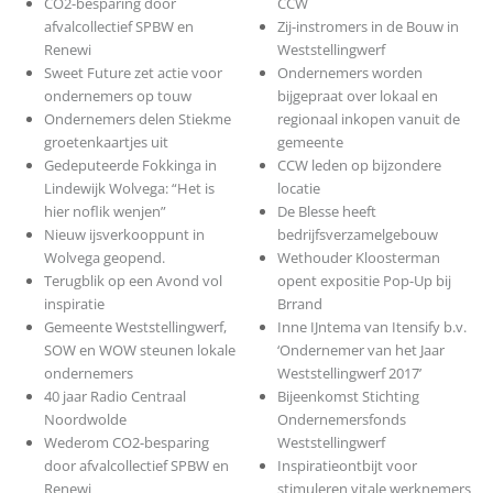
CO2-besparing door
CCW
afvalcollectief SPBW en
Zij-instromers in de Bouw in
Renewi
Weststellingwerf
Sweet Future zet actie voor
Ondernemers worden
ondernemers op touw
bijgepraat over lokaal en
Ondernemers delen Stiekme
regionaal inkopen vanuit de
groetenkaartjes uit
gemeente
Gedeputeerde Fokkinga in
CCW leden op bijzondere
Lindewijk Wolvega: “Het is
locatie
hier noflik wenjen”
De Blesse heeft
Nieuw ijsverkooppunt in
bedrijfsverzamelgebouw
Wolvega geopend.
Wethouder Kloosterman
Terugblik op een Avond vol
opent expositie Pop-Up bij
inspiratie
Brrand
Gemeente Weststellingwerf,
Inne IJntema van Itensify b.v.
SOW en WOW steunen lokale
‘Ondernemer van het Jaar
ondernemers
Weststellingwerf 2017’
40 jaar Radio Centraal
Bijeenkomst Stichting
Noordwolde
Ondernemersfonds
Wederom CO2-besparing
Weststellingwerf
door afvalcollectief SPBW en
Inspiratieontbijt voor
Renewi
stimuleren vitale werknemers