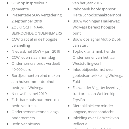
SOW op inspreekuur
van het Jaar 2016
gemeente
Rabobank hoofdsponsor
Presentatie SOW vergadering
Heite Schoolschaaktoernooi
2 september 2019
Bouw woningen Haulerweg
ZOEKTOCHT NAAR
Wolvega bereikt hoogste
BEKROONDE ONDERNEMERS
punt
CCW trapt af in de hoogste
Bouw opslaghal Motip Dupli
versnelling
van start
Nieuwsbrief SOW – juni 2019
Topkok Jan Smink tiende
CCW leden slaan hun slag
Ondernemer van het Jaar
Ondernemersfonds verdeelt
Weststellingwerf
40.000 euro
Inloopbijeenkomst over
Bordjes moeten eind maken
gebiedsontwikkeling Wolvega
aan huisnummerdoolhof
Zuid
bedrijven Wolvega
Fa. van der Vegt bv levert vijf
Nieuwsflits mei 2019
tractoren aan Wetterskip
Zichtbare huis nummers op
Fryslân
bedrijventrein.
Dierenklinieken: minder
Ondernemers rennen langs
jongvee, meer aandacht
ondernemers.
Inleiding over De Week van
Bedrijvennieuws
Reflectie