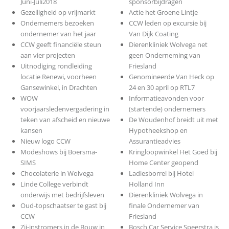
Juni-Juli2018
sponsorbijdragen
Gezelligheid op vrijmarkt
Actie het Groene Lintje
Ondernemers bezoeken
CCW leden op excursie bij
ondernemer van het jaar
Van Dijk Coating
CCW geeft financiële steun
Dierenkliniek Wolvega net
aan vier projecten
geen Onderneming van
Uitnodiging rondleiding
Friesland
locatie Renewi, voorheen
Genomineerde Van Heck op
Gansewinkel, in Drachten
24 en 30 april op RTL7
WOW
Informatieavonden voor
voorjaarsledenvergadering in
(startende) ondernemers
teken van afscheid en nieuwe
De Woudenhof breidt uit met
kansen
Hypotheekshop en
Nieuw logo CCW
Assurantieadvies
Modeshows bij Boersma-
Kringloopwinkel Het Goed bij
SIMS
Home Center geopend
Chocolaterie in Wolvega
Ladiesborrel bij Hotel
Linde College verbindt
Holland Inn
onderwijs met bedrijfsleven
Dierenkliniek Wolvega in
Oud-topschaatser te gast bij
finale Ondernemer van
CCW
Friesland
Zij-instromers in de Bouw in
Bosch Car Service Speerstra is