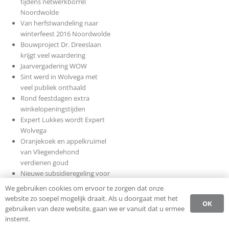
tijdens netwerkborrel
Noordwolde
Van herfstwandeling naar
winterfeest 2016 Noordwolde
Bouwproject Dr. Dreeslaan
krijgt veel waardering
Jaarvergadering WOW
Sint werd in Wolvega met
veel publiek onthaald
Rond feestdagen extra
winkelopeningstijden
Expert Lukkes wordt Expert
Wolvega
Oranjekoek en appelkruimel
van Vliegendehond
verdienen goud
Nieuwe subsidieregeling voor
mkb’ers met exportwens –
We gebruiken cookies om ervoor te zorgen dat onze
Provincie Fryslân
website zo soepel mogelijk draait. Als u doorgaat met het
OK
Vitablend Wolvega viert 15-
gebruiken van deze website, gaan we er vanuit dat u ermee
jarig bestaan
instemt.
Start nieuw project Mooi