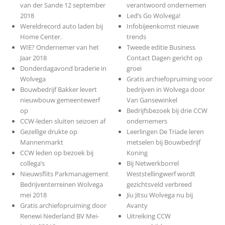
van der Sande 12 september
verantwoord ondernemen
2018
Led’s Go Wolvega!
Wereldrecord auto laden bij
Infobijeenkomst nieuwe
Home Center.
trends
WIE? Ondernemer van het
Tweede editie Business
Jaar 2018
Contact Dagen gericht op
Donderdagavond braderie in
groei
Wolvega
Gratis archiefopruiming voor
Bouwbedrijf Bakker levert
bedrijven in Wolvega door
nieuwbouw gemeentewerf
Van Gansewinkel
op
Bedrijfsbezoek bij drie CCW
CCW-leden sluiten seizoen af
ondernemers
Gezellige drukte op
Leerlingen De Triade leren
Mannenmarkt
metselen bij Bouwbedrijf
CCW leden op bezoek bij
Koning
collega’s
Bij Netwerkborrel
Nieuwsflits Parkmanagement
Weststellingwerf wordt
Bedrijventerreinen Wolvega
gezichtsveld verbreed
mei 2018
Jiu Jitsu Wolvega nu bij
Gratis archiefopruiming door
Avanty
Renewi Nederland BV Mei-
Uitreiking CCW