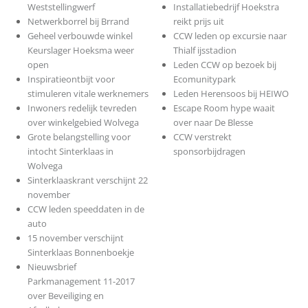
Weststellingwerf
Installatiebedrijf Hoekstra
Netwerkborrel bij Brrand
reikt prijs uit
Geheel verbouwde winkel
CCW leden op excursie naar
Keurslager Hoeksma weer
Thialf ijsstadion
open
Leden CCW op bezoek bij
Inspiratieontbijt voor
Ecomunitypark
stimuleren vitale werknemers
Leden Herensoos bij HEIWO
Inwoners redelijk tevreden
Escape Room hype waait
over winkelgebied Wolvega
over naar De Blesse
Grote belangstelling voor
CCW verstrekt
intocht Sinterklaas in
sponsorbijdragen
Wolvega
Sinterklaaskrant verschijnt 22
november
CCW leden speeddaten in de
auto
15 november verschijnt
Sinterklaas Bonnenboekje
Nieuwsbrief
Parkmanagement 11-2017
over Beveiliging en