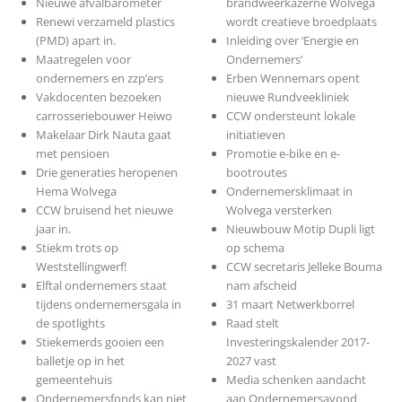
Nieuwe afvalbarometer
brandweerkazerne Wolvega
Renewi verzameld plastics
wordt creatieve broedplaats
(PMD) apart in.
Inleiding over ‘Energie en
Maatregelen voor
Ondernemers’
ondernemers en zzp’ers
Erben Wennemars opent
Vakdocenten bezoeken
nieuwe Rundveekliniek
carrosseriebouwer Heiwo
CCW ondersteunt lokale
Makelaar Dirk Nauta gaat
initiatieven
met pensioen
Promotie e-bike en e-
Drie generaties heropenen
bootroutes
Hema Wolvega
Ondernemersklimaat in
CCW bruisend het nieuwe
Wolvega versterken
jaar in.
Nieuwbouw Motip Dupli ligt
Stiekm trots op
op schema
Weststellingwerf!
CCW secretaris Jelleke Bouma
Elftal ondernemers staat
nam afscheid
tijdens ondernemersgala in
31 maart Netwerkborrel
de spotlights
Raad stelt
Stiekemerds gooien een
Investeringskalender 2017-
balletje op in het
2027 vast
gemeentehuis
Media schenken aandacht
Ondernemersfonds kan niet
aan Ondernemersavond