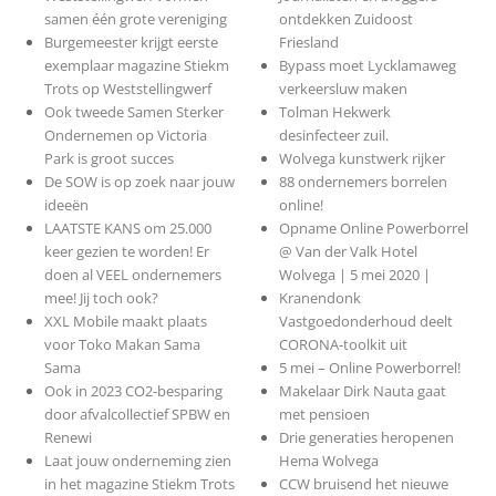
samen één grote vereniging
ontdekken Zuidoost
Burgemeester krijgt eerste
Friesland
exemplaar magazine Stiekm
Bypass moet Lycklamaweg
Trots op Weststellingwerf
verkeersluw maken
Ook tweede Samen Sterker
Tolman Hekwerk
Ondernemen op Victoria
desinfecteer zuil.
Park is groot succes
Wolvega kunstwerk rijker
De SOW is op zoek naar jouw
88 ondernemers borrelen
ideeën
online!
LAATSTE KANS om 25.000
Opname Online Powerborrel
keer gezien te worden! Er
@ Van der Valk Hotel
doen al VEEL ondernemers
Wolvega | 5 mei 2020 |
mee! Jij toch ook?
Kranendonk
XXL Mobile maakt plaats
Vastgoedonderhoud deelt
voor Toko Makan Sama
CORONA-toolkit uit
Sama
5 mei – Online Powerborrel!
Ook in 2023 CO2-besparing
Makelaar Dirk Nauta gaat
door afvalcollectief SPBW en
met pensioen
Renewi
Drie generaties heropenen
Laat jouw onderneming zien
Hema Wolvega
in het magazine Stiekm Trots
CCW bruisend het nieuwe