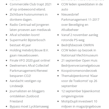
Commerciële Club trapt 2021
CCW leden speeddaten in de
af op onbewoond eiland.
auto
Zichtbare huisnummers in
Nieuwsbrief
donkere dagen.
Parkmanagement 11-2017
Radio Centraal wil jongeren
over Beveiliging en
laten proeven aan mediavak
Afvalbeheer
Afval scheiden loont!
Vanaf 2 november aanleg
Supermarkt Bijsterbosch
rotonde PS-weg
bestaat 40 jaar
Bedrijfsbezoek OMRIN
Holding Hetebrij Bouw B.V.
CCW leden op bezoek in
gaan nieuwbouwen.
Nationaal Vlechtmuseum
Finale VFO 2020 gaat online!
21 september Open Huis
Deelnemers Afval Collectief
Bedrijvenverzamelgebouw
Parkmanagement/Renewi
Koopstromenonderzoek
besparen CO2!
Themabijeenkomst ‘Klaar
Aandacht vestigen op
voor de Toekomst’ op 26
Lindewijk
september
Journalisten en bloggers
12 september bijeenkomst
ontdekken Zuidoost
omgevingsvisie
Friesland
MotipDupli investeert 10
Bypass moet Lycklamaweg
miljoen in magazijngebouw