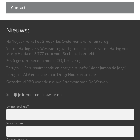
Contact
Nieuws:
Na 10 jaar komt het Groot Fries Ondernemerstreffen terug!
Vierde Haringparty Weststellingwerf groot succes: Zilveren Haring voor
Marry Heida en 3.777 euro voor Stichting Leergeld
2026 gestart met een mooie CO₂ besparing
Terugblik: Een inspirerende en energieke ‘safari’ door Jumbo de Jong!
Terugblik ALV en bezoek aan Dragt Houtkonstruktie
Gezocht lid PBO voor de nieuwe Streekomroep De Werven
Schrijf je in voor de nieuwsbrief:
E-mailadres
*
Voornaam
Achternaam