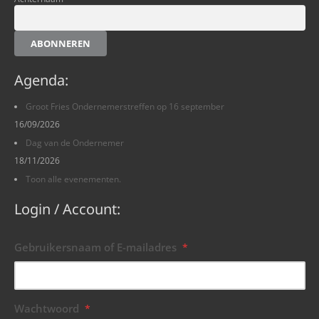
ABONNEREN
Agenda:
Groot Fries Ondernemerstreffen op 16 september
16/09/2026
Dag van de Ondernemer
18/11/2026
Toon alle evenementen.
Login / Account:
Gebruikersnaam of E-mailadres
*
Wachtwoord
*