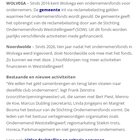
WOLVEGA
– Sinds 2016 kent Wolvega een ondernemersfonds voor
ondernemers. De
gemeente
int via reclamebelasting gelden
waarmee het ondernemersfonds wordt gevuld. De gemeente geeft
het opbrengst van de reclamebelasting door aan de Stichting
Ondernemersfonds Weststellingwerf (SOW). Uit dit fonds worden
jaarlijks verschillende activiteiten mede gefinancierd.
Noordwolde
– Sinds 2026, tien jaar nadat het ondernemersfonds in
Wolvega werd ingevoerd, doet Noordwolde ook mee met het fonds.
Zo kunnen we met deze 2 hoofddorpen nog meer activiteiten
financieren in Weststellingwerf.
Bestaande en nieuwe activiteiten
“We willen het geld samenbrengen en terug laten vloeien naar
dezelfde club ondernemers”, legt Frank Zeinstra
(voorzitter/penningmeester) uit, die samen met Bert Piest, Menno
de Koe, Marcus Dubling (secretaris), Linda Jongejans en Margriet
Bosma het bestuur van de Stichting Ondernemersfonds vormt. De
leden van het bestuur vertegenwoordigen organisaties zoals
Ondernemend Weststellingwerf, regiomarketing Stiekm trots,
Horeca, Parkmanagement en niet georganiseerde ondernemers.
Lees ook:
Uitleg doelstelling en criteria aanvraag