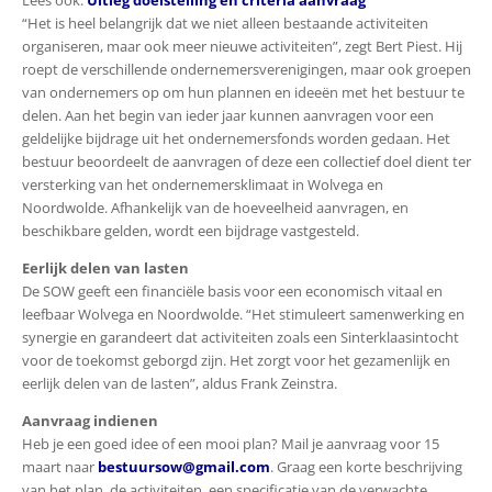
“Het is heel belangrijk dat we niet alleen bestaande activiteiten
organiseren, maar ook meer nieuwe activiteiten”, zegt Bert Piest. Hij
roept de verschillende ondernemersverenigingen, maar ook groepen
van ondernemers op om hun plannen en ideeën met het bestuur te
delen. Aan het begin van ieder jaar kunnen aanvragen voor een
geldelijke bijdrage uit het ondernemersfonds worden gedaan. Het
bestuur beoordeelt de aanvragen of deze een collectief doel dient ter
versterking van het ondernemersklimaat in Wolvega en
Noordwolde. Afhankelijk van de hoeveelheid aanvragen, en
beschikbare gelden, wordt een bijdrage vastgesteld.
Eerlijk delen van lasten
De SOW geeft een financiële basis voor een economisch vitaal en
leefbaar Wolvega en Noordwolde. “Het stimuleert samenwerking en
synergie en garandeert dat activiteiten zoals een Sinterklaasintocht
voor de toekomst geborgd zijn. Het zorgt voor het gezamenlijk en
eerlijk delen van de lasten”, aldus Frank Zeinstra.
Aanvraag indienen
Heb je een goed idee of een mooi plan? Mail je aanvraag voor 15
maart naar
bestuursow@gmail.com
. Graag een korte beschrijving
van het plan, de activiteiten, een specificatie van de verwachte