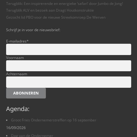
Terugblik: Een inspirerende en energieke ‘safari’ door Jumbo de Jong!
Terugblik ALV en bezoek aan Dragt Houtkonstruktie
Gezocht lid PBO voor de nieuwe Streekomroep De Werven
Schrijf je in voor de nieuwsbrief:
E-mailadres
*
Voornaam
Achternaam
ABONNEREN
Agenda:
Groot Fries Ondernemerstreffen op 16 september
16/09/2026
Dag van de Ondernemer