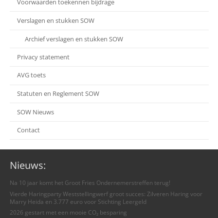
Voorwaarden toekennen bijdrage
Verslagen en stukken SOW
Archief verslagen en stukken SOW
Privacy statement
AVG toets
Statuten en Reglement SOW
SOW Nieuws
Contact
Nieuws:
Na 10 jaar komt het Groot Fries Ondernemerstreffen terug!
Vierde Haringparty Weststellingwerf groot succes: Zilveren Haring voor
Marry Heida en 3.777 euro voor Stichting Leergeld
2026 gestart met een mooie CO₂ besparing