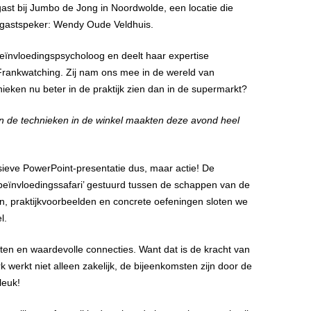
gast bij Jumbo de Jong in Noordwolde, een locatie die
e gastspeker: Wendy Oude Veldhuis.
eïnvloedingspsycholoog en deelt haar expertise
 Frankwatching. Zij nam ons mee in de wereld van
ieken nu beter in de praktijk zien dan in de supermarkt?
an de technieken in de winkel maakten deze avond heel
ieve PowerPoint-presentatie dus, maar actie! De
ïnvloedingssafari’ gestuurd tussen de schappen van de
n, praktijkvoorbeelden en concrete oefeningen sloten we
l.
en en waardevolle connecties. Want dat is de kracht van
werkt niet alleen zakelijk, de bijeenkomsten zijn door de
leuk!