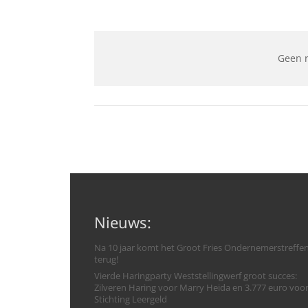
Geen 
Nieuws:
Na 10 jaar komt het Groot Fries Ondernemerstreffe
terug!
Vierde Haringparty Weststellingwerf groot succes:
Zilveren Haring voor Marry Heida en 3.777 euro voo
Stichting Leergeld