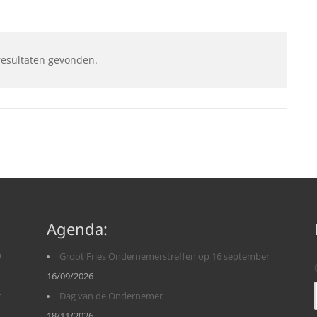
resultaten gevonden.
Agenda:
n
Groot Fries Ondernemerstreffen op 16 september
16/09/2026
r
Dag van de Ondernemer
18/11/2026