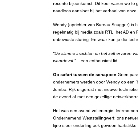
recente bijeenkomst. Dit keer waren we te 
naadloos aansloot bij het verhaal van onz
Wendy (oprichter van Bureau Snugger) is b
regelmatig bij media zoals RTL, het AD en
onbewuste sturing. En waar kun je die techn
“De slimme inzichten en het zélf ervaren v
waardevol.”
– een enthousiast lid.
Op safari tussen de schappen
Geen pass
ondernemers werden door Wendy op een ‘be
Jumbo. Rijk uitgerust met nieuwe technieke
de avond af met een gezellige netwerkborre
Het was een avond vol energie, leermoment
Ondernemend Weststellingwerf: ons netwerk 
fijne sfeer onderling ook gewoon hartstikke 