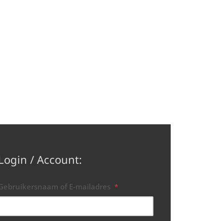
Login / Account:
Gebruikersnaam of E-mailadres
*