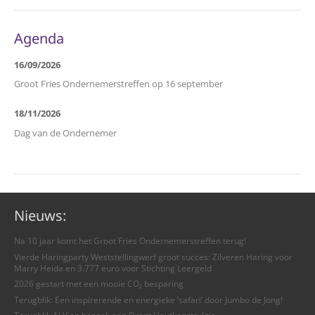
Agenda
16/09/2026
Groot Fries Ondernemerstreffen op 16 september
18/11/2026
Dag van de Ondernemer
Nieuws:
Na 10 jaar komt het Groot Fries Ondernemerstreffen terug!
Vierde Haringparty Weststellingwerf groot succes: Zilveren Haring voor
Marry Heida en 3.777 euro voor Stichting Leergeld
2026 gestart met een mooie CO₂ besparing
Terugblik: Een inspirerende en energieke ‘safari’ door Jumbo de Jong!