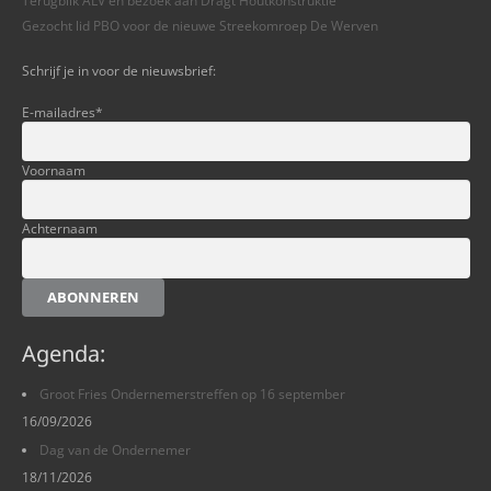
Terugblik ALV en bezoek aan Dragt Houtkonstruktie
Gezocht lid PBO voor de nieuwe Streekomroep De Werven
Schrijf je in voor de nieuwsbrief:
E-mailadres
*
Voornaam
Achternaam
ABONNEREN
Agenda:
Groot Fries Ondernemerstreffen op 16 september
16/09/2026
Dag van de Ondernemer
18/11/2026