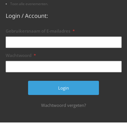
Toon alle evenementen.
Login / Account:
Gebruikersnaam of E-mailadres
*
Wachtwoord
*
Wachtwoord vergeten?