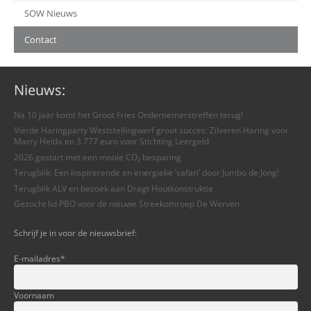
SOW Nieuws
Contact
Nieuws:
Na 10 jaar komt het Groot Fries Ondernemerstreffen terug!
Vierde Haringparty Weststellingwerf groot succes: Zilveren Haring voor
Marry Heida en 3.777 euro voor Stichting Leergeld
2026 gestart met een mooie CO₂ besparing
Terugblik: Een inspirerende en energieke ‘safari’ door Jumbo de Jong!
Terugblik ALV en bezoek aan Dragt Houtkonstruktie
Gezocht lid PBO voor de nieuwe Streekomroep De Werven
Schrijf je in voor de nieuwsbrief:
E-mailadres
*
Voornaam