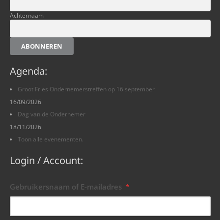
Achternaam
ABONNEREN
Agenda:
Groot Fries Ondernemerstreffen op 16 september
16/09/2026
Dag van de Ondernemer
18/11/2026
Toon alle evenementen.
Login / Account:
Gebruikersnaam of E-mailadres
*