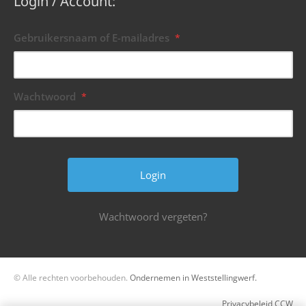
Login / Account:
Gebruikersnaam of E-mailadres
*
Wachtwoord
*
Wachtwoord vergeten?
© Alle rechten voorbehouden.
Ondernemen in Weststellingwerf.
Privacybeleid CCW