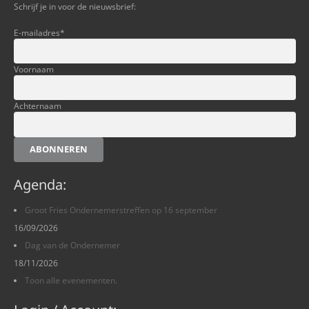
Schrijf je in voor de nieuwsbrief:
E-mailadres
*
Voornaam
Achternaam
ABONNEREN
Agenda:
Groot Fries Ondernemerstreffen op 16 september
16/09/2026
Dag van de Ondernemer
18/11/2026
Toon alle evenementen.