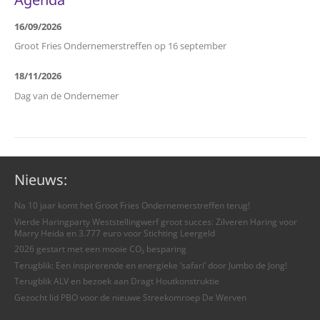
16/09/2026
Groot Fries Ondernemerstreffen op 16 september
18/11/2026
Dag van de Ondernemer
Nieuws:
Na 10 jaar komt het Groot Fries Ondernemerstreffen terug!
Vierde Haringparty Weststellingwerf groot succes: Zilveren Haring voor
Marry Heida en 3.777 euro voor Stichting Leergeld
2026 gestart met een mooie CO₂ besparing
Terugblik: Een inspirerende en energieke ‘safari’ door Jumbo de Jong!
Terugblik ALV en bezoek aan Dragt Houtkonstruktie
Gezocht lid PBO voor de nieuwe Streekomroep De Werven