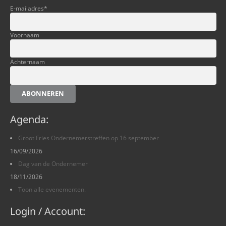
E-mailadres
*
Voornaam
Achternaam
ABONNEREN
Agenda:
Groot Fries Ondernemerstreffen op 16 september
16/09/2026
Dag van de Ondernemer
18/11/2026
Toon alle evenementen.
Login / Account: