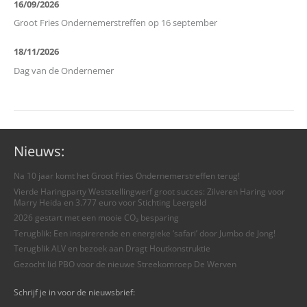
16/09/2026
Groot Fries Ondernemerstreffen op 16 september
18/11/2026
Dag van de Ondernemer
Nieuws:
Na 10 jaar komt het Groot Fries Ondernemerstreffen terug!
Vierde Haringparty Weststellingwerf groot succes: Zilveren Haring voor
Marry Heida en 3.777 euro voor Stichting Leergeld
2026 gestart met een mooie CO₂ besparing
Terugblik: Een inspirerende en energieke ‘safari’ door Jumbo de Jong!
Terugblik ALV en bezoek aan Dragt Houtkonstruktie
Gezocht lid PBO voor de nieuwe Streekomroep De Werven
Schrijf je in voor de nieuwsbrief: