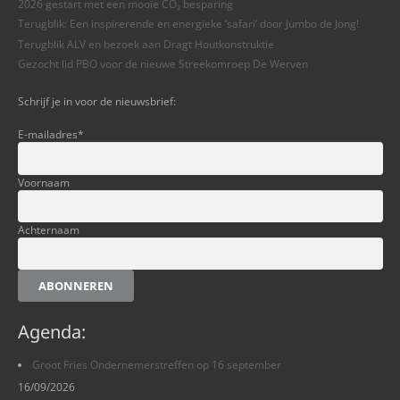
2026 gestart met een mooie CO₂ besparing
Terugblik: Een inspirerende en energieke ‘safari’ door Jumbo de Jong!
Terugblik ALV en bezoek aan Dragt Houtkonstruktie
Gezocht lid PBO voor de nieuwe Streekomroep De Werven
Schrijf je in voor de nieuwsbrief:
E-mailadres
*
Voornaam
Achternaam
ABONNEREN
Agenda:
Groot Fries Ondernemerstreffen op 16 september
16/09/2026