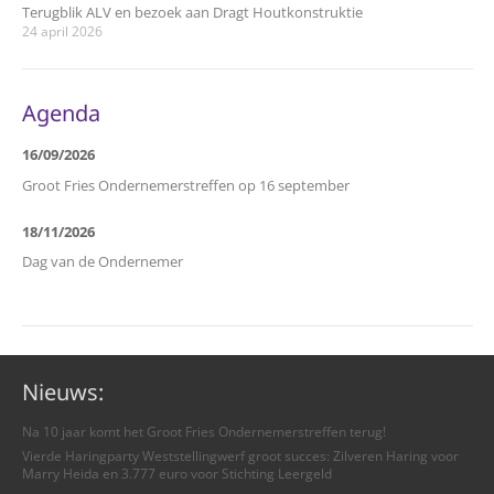
Terugblik ALV en bezoek aan Dragt Houtkonstruktie
24 april 2026
Agenda
16/09/2026
Groot Fries Ondernemerstreffen op 16 september
18/11/2026
Dag van de Ondernemer
Nieuws:
Na 10 jaar komt het Groot Fries Ondernemerstreffen terug!
Vierde Haringparty Weststellingwerf groot succes: Zilveren Haring voor
Marry Heida en 3.777 euro voor Stichting Leergeld