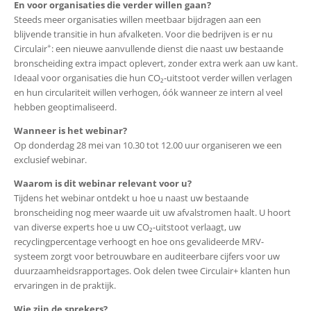
En voor organisaties die verder willen gaan?
Steeds meer organisaties willen meetbaar bijdragen aan een
blijvende transitie in hun afvalketen. Voor die bedrijven is er nu
+
Circulair
: een nieuwe aanvullende dienst die naast uw bestaande
bronscheiding extra impact oplevert, zonder extra werk aan uw kant.
Ideaal voor organisaties die hun CO₂-uitstoot verder willen verlagen
en hun circulariteit willen verhogen, óók wanneer ze intern al veel
hebben geoptimaliseerd.
Wanneer is het webinar?
Op donderdag 28 mei van 10.30 tot 12.00 uur organiseren we een
exclusief webinar.
Waarom is dit webinar relevant voor u?
Tijdens het webinar ontdekt u hoe u naast uw bestaande
bronscheiding nog meer waarde uit uw afvalstromen haalt. U hoort
van diverse experts hoe u uw CO₂-uitstoot verlaagt, uw
recyclingpercentage verhoogt en hoe ons gevalideerde MRV-
systeem zorgt voor betrouwbare en auditeerbare cijfers voor uw
duurzaamheidsrapportages. Ook delen twee Circulair+ klanten hun
ervaringen in de praktijk.
Wie zijn de sprekers?