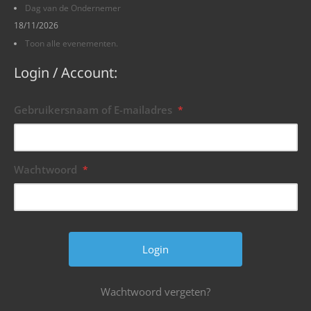
Dag van de Ondernemer
18/11/2026
Toon alle evenementen.
Login / Account:
Gebruikersnaam of E-mailadres
*
Wachtwoord
*
Wachtwoord vergeten?