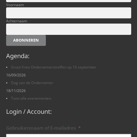
Voornaam
Achternaam
ABONNEREN
Agenda:
Groot Fries Ondernemerstreffen op 16 september
16/09/2026
Dag van de Ondernemer
18/11/2026
Toon alle evenementen.
Login / Account:
Gebruikersnaam of E-mailadres
*