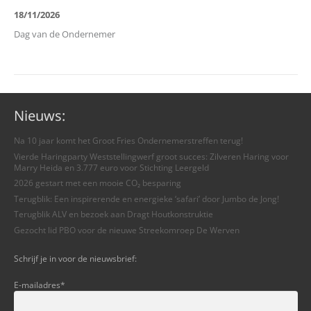
18/11/2026
Dag van de Ondernemer
Nieuws:
Na 10 jaar komt het Groot Fries Ondernemerstreffen terug!
Vierde Haringparty Weststellingwerf groot succes: Zilveren Haring voor
Marry Heida en 3.777 euro voor Stichting Leergeld
2026 gestart met een mooie CO₂ besparing
Terugblik: Een inspirerende en energieke ‘safari’ door Jumbo de Jong!
Terugblik ALV en bezoek aan Dragt Houtkonstruktie
Gezocht lid PBO voor de nieuwe Streekomroep De Werven
Schrijf je in voor de nieuwsbrief:
E-mailadres
*