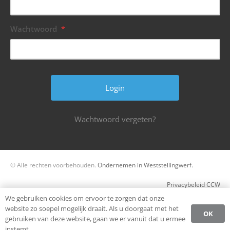
Wachtwoord
*
Wachtwoord vergeten?
© Alle rechten voorbehouden.
Ondernemen in Weststellingwerf.
Privacybeleid CCW
We gebruiken cookies om ervoor te zorgen dat onze
Register
website zo soepel mogelijk draait. Als u doorgaat met het
OK
gebruiken van deze website, gaan we er vanuit dat u ermee
Login
instemt.