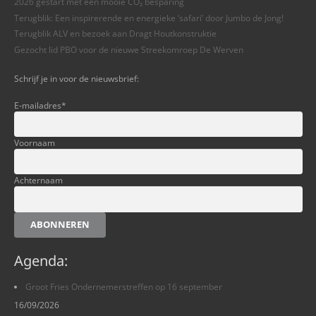
2026 gestart met een mooie CO₂ besparing
Terugblik: Een inspirerende en energieke ‘safari’ door Jumbo de Jong!
Terugblik ALV en bezoek aan Dragt Houtkonstruktie
Gezocht lid PBO voor de nieuwe Streekomroep De Werven
Schrijf je in voor de nieuwsbrief:
E-mailadres
*
Voornaam
Achternaam
ABONNEREN
Agenda:
Groot Fries Ondernemerstreffen op 16 september
16/09/2026