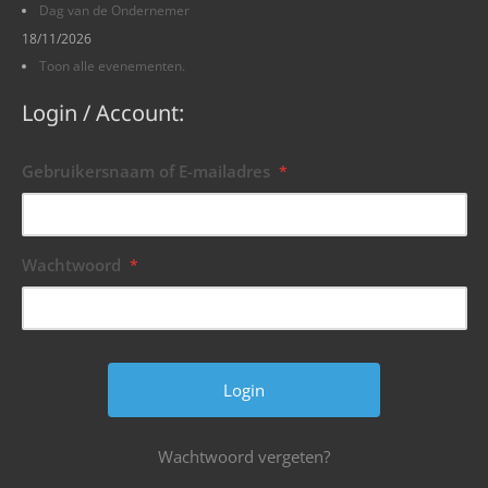
Dag van de Ondernemer
18/11/2026
Toon alle evenementen.
Login / Account:
Gebruikersnaam of E-mailadres
*
Wachtwoord
*
Wachtwoord vergeten?