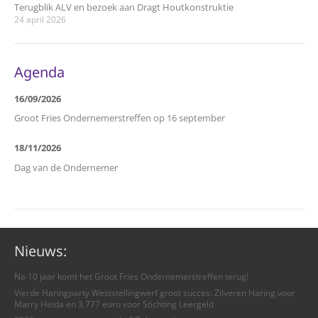
Terugblik ALV en bezoek aan Dragt Houtkonstruktie
24 april 2026
Agenda
16/09/2026
Groot Fries Ondernemerstreffen op 16 september
18/11/2026
Dag van de Ondernemer
Nieuws:
Na 10 jaar komt het Groot Fries Ondernemerstreffen terug!
Vierde Haringparty Weststellingwerf groot succes: Zilveren Haring voor
Marry Heida en 3.777 euro voor Stichting Leergeld