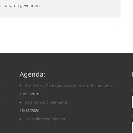
resultaten gevonden.
Agenda:
n
Groot Fries Ondernemerstreffen op 16 september
16/09/2026
r
Dag van de Ondernemer
18/11/2026
Toon alle evenementen.