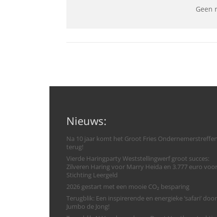
Geen 
Nieuws:
Na 10 jaar komt het Groot Fries Ondernemerstreffe
terug!
Vierde Haringparty Weststellingwerf groot succes:
Zilveren Haring voor Marry Heida en 3.777 euro voo
Stichting Leergeld
2026 gestart met een mooie CO₂ besparing
Terugblik: Een inspirerende en energieke ‘safari’ door
Jumbo de Jong!