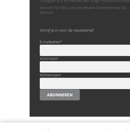
Terugblik ALV en bezoek aan Dragt Houtkonstruktie
Gezocht lid PBO voor de nieuwe Streekomroep De
Werven
Schrijf je in voor de nieuwsbrief:
E-mailadres
*
Voornaam
Achternaam
ABONNEREN
© Alle rechten voorbehouden.
Ondernemen in Westst