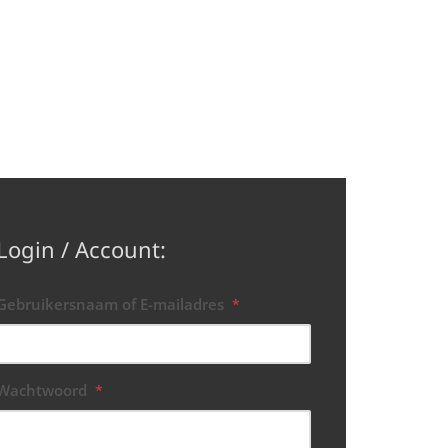
Login / Account:
Gebruikersnaam of E-mailadres
*
Wachtwoord
*