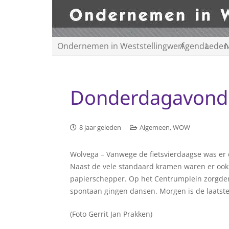
Ondernemen in Weststellingwerf
Agenda
Leden
N
Donderdagavond 
8 jaar geleden
Algemeen
,
WOW
Wolvega – Vanwege de fietsvierdaagse was er
Naast de vele standaard kramen waren er oo
papierschepper. Op het Centrumplein zorgden
spontaan gingen dansen. Morgen is de laatste
(Foto Gerrit Jan Prakken)