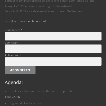
Terugblik: Een inspirerende en energieke ‘safari’ door Jumbo de Jong!
Terugblik ALV en bezoek aan Dragt Houtkonstruktie
Gezocht lid PBO voor de nieuwe Streekomroep De Werven
Schrijf je in voor de nieuwsbrief:
E-mailadres
*
Voornaam
Achternaam
ABONNEREN
Agenda:
Groot Fries Ondernemerstreffen op 16 september
16/09/2026
Dag van de Ondernemer