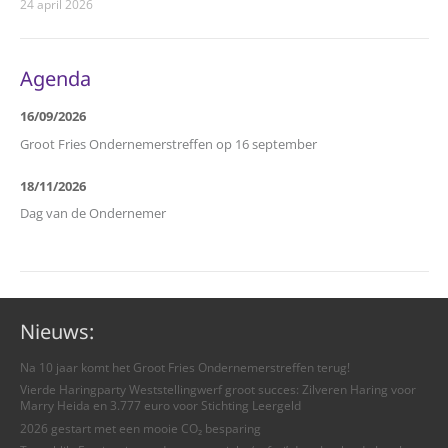
24 april 2026
Agenda
16/09/2026
Groot Fries Ondernemerstreffen op 16 september
18/11/2026
Dag van de Ondernemer
Nieuws:
Na 10 jaar komt het Groot Fries Ondernemerstreffen terug!
Vierde Haringparty Weststellingwerf groot succes: Zilveren Haring voor
Marry Heida en 3.777 euro voor Stichting Leergeld
2026 gestart met een mooie CO₂ besparing