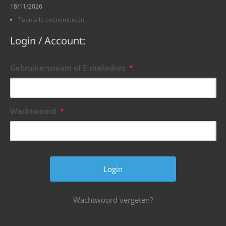
18/11/2026
Toon alle evenementen.
Login / Account:
Gebruikersnaam of E-mailadres
*
Wachtwoord
*
Wachtwoord vergeten?