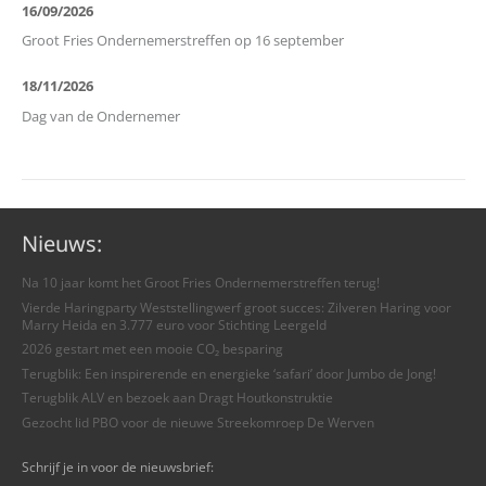
16/09/2026
Groot Fries Ondernemerstreffen op 16 september
18/11/2026
Dag van de Ondernemer
Nieuws:
Na 10 jaar komt het Groot Fries Ondernemerstreffen terug!
Vierde Haringparty Weststellingwerf groot succes: Zilveren Haring voor
Marry Heida en 3.777 euro voor Stichting Leergeld
2026 gestart met een mooie CO₂ besparing
Terugblik: Een inspirerende en energieke ‘safari’ door Jumbo de Jong!
Terugblik ALV en bezoek aan Dragt Houtkonstruktie
Gezocht lid PBO voor de nieuwe Streekomroep De Werven
Schrijf je in voor de nieuwsbrief: