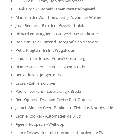
E.H. Vries⁰i - Omny De Vries Advocaten
Henk Bron - Oudheidkamer Weststellingwerf
Alan van der Wal - bouwbedrijf A. van der Wal bv
Joop Benders - Excellent Geveltechniek
Richard en Margriet Oosterveld - De Markestee
Rob enn Heidi - Brrand - fotografie en ontwerp
Petra Kragten - B&B 't Kragelhuus
Linda en Tim Jones - Annex3 Consulting
Rianne Meester - Rianne's Bloem&kado
petra - kayaktjongertours
Laura - Bakkerijkruiper
Paulie heerkens - Laserpraktijk Breda
Bert Oppers - Dranken Center Bert Oppers
Jeanet Wind en Geert Popkema - Fietsplus Noordwolde.
Leonie Kooiker - Automatiek de Brug
Ageeth Koopstra - Welkoop
Herre Fekkes - Installatietechniek Noordwolde BV