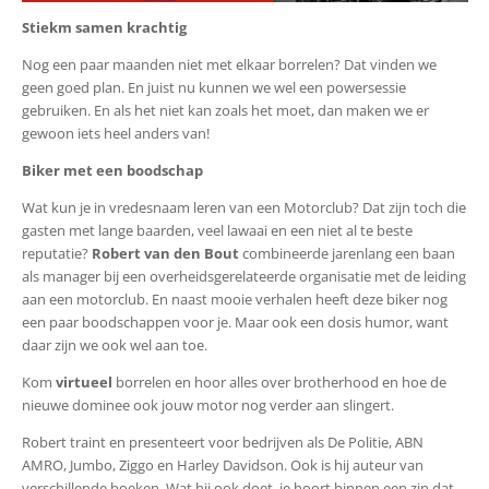
Stiekm samen krachtig
Nog een paar maanden niet met elkaar borrelen? Dat vinden we
geen goed plan. En juist nu kunnen we wel een powersessie
gebruiken. En als het niet kan zoals het moet, dan maken we er
gewoon iets heel anders van!
Biker met een boodschap
Wat kun je in vredesnaam leren van een Motorclub? Dat zijn toch die
gasten met lange baarden, veel lawaai en een niet al te beste
reputatie?
Robert van den Bout
combineerde jarenlang een baan
als manager bij een overheidsgerelateerde organisatie met de leiding
aan een motorclub. En naast mooie verhalen heeft deze biker nog
een paar boodschappen voor je. Maar ook een dosis humor, want
daar zijn we ook wel aan toe.
Kom
virtueel
borrelen en hoor alles over brotherhood en hoe de
nieuwe dominee ook jouw motor nog verder aan slingert.
Robert traint en presenteert voor bedrijven als De Politie, ABN
AMRO, Jumbo, Ziggo en Harley Davidson. Ook is hij auteur van
verschillende boeken. Wat hij ook doet, je hoort binnen een zin dat