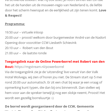
het uit de handen uit de mouwen-regio van Nederland is, de liefde
door het scherm heenspat en de eerlijkheid uit zijn tenen komt.
Love
& Respect!
Programma:
19.50 uur – virtuele inloop
20.00 uur – proost! welkom door burgemeester André van de Nadort
Opening door voorzitter CCW Liesbeth Schievink
20.10 uur – Robert van den Bout
21.00 uur – de laatste ronde
Toegangslink naar de Online Powerborrel met Robert van den
Bout:
https://mgstream.nl/powerborrel
Via de toegangslink zie je de ‘uitzending’ live vanuit Van der Valk
Hotel Wolvega, wij zien of horen jou niet. De Stream start op 5 mei
rond 20.00 uur automatisch. Er zit een chat bij waar je een vraag of
opmerking kunt typen, die dan bij ons binnenrolt. Dan stellen wij
hem voor aan de spreker terwijl jij nog een slokje neemt, Proost! Het
wordt een gezellig borreluurtje :-)
De borrel wordt georganiseerd door de CCW, Gemeente