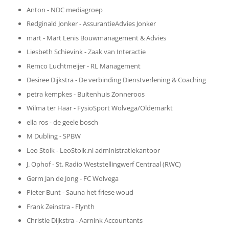
Anton - NDC mediagroep
Redginald Jonker - AssurantieAdvies Jonker
mart - Mart Lenis Bouwmanagement & Advies
Liesbeth Schievink - Zaak van Interactie
Remco Luchtmeijer - RL Management
Desiree Dijkstra - De verbinding Dienstverlening & Coaching
petra kempkes - Buitenhuis Zonneroos
Wilma ter Haar - FysioSport Wolvega/Oldemarkt
ella ros - de geele bosch
M Dubling - SPBW
Leo Stolk - LeoStolk.nl administratiekantoor
J. Ophof - St. Radio Weststellingwerf Centraal (RWC)
Germ Jan de Jong - FC Wolvega
Pieter Bunt - Sauna het friese woud
Frank Zeinstra - Flynth
Christie Dijkstra - Aarnink Accountants