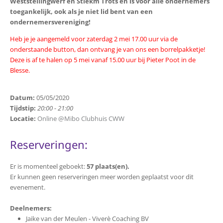
Weststellingwerf en Stiekm Trots en is voor alle ondernemers
toegankelijk, ook als je niet lid bent van een
ondernemersvereniging!
Heb je je aangemeld voor zaterdag 2 mei 17.00 uur via de
onderstaande button, dan ontvang je van ons een borrelpakketje!
Deze is af te halen op 5 mei vanaf 15.00 uur bij Pieter Poot in de
Blesse.
Datum:
05/05/2020
Tijdstip:
20:00 - 21:00
Locatie:
Online @Mibo Clubhuis CWW
Reserveringen:
Er is momenteel geboekt:
57 plaats(en).
Er kunnen geen reserveringen meer worden geplaatst voor dit
evenement.
Deelnemers:
Jaike van der Meulen - Viverè Coaching BV