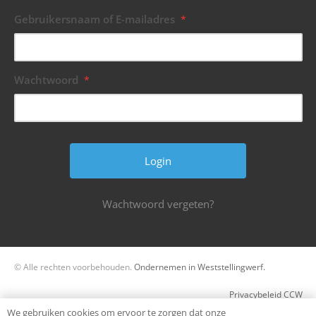
Gebruikersnaam of E-mailadres
*
Wachtwoord
*
Wachtwoord vergeten?
© Alle rechten voorbehouden.
Ondernemen in Weststellingwerf.
Privacybeleid CCW
We gebruiken cookies om ervoor te zorgen dat onze