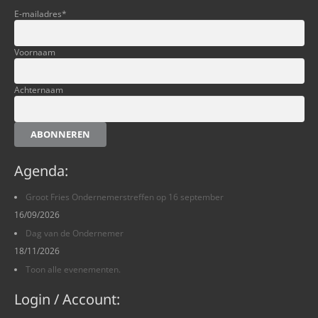
E-mailadres
*
Voornaam
Achternaam
ABONNEREN
Agenda:
Groot Fries Ondernemerstreffen op 16 september
16/09/2026
Dag van de Ondernemer
18/11/2026
Toon alle evenementen.
Login / Account: