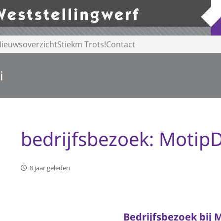
ieuwsoverzicht
Stiekm Trots!
Contact
i
bedrijfsbezoek: MotipD
8 jaar geleden
Bedrijfsbezoek bij 