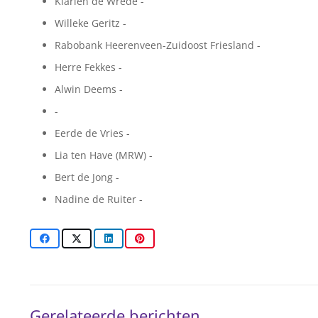
Klarien de Wrede -
Willeke Geritz -
Rabobank Heerenveen-Zuidoost Friesland -
Herre Fekkes -
Alwin Deems -
-
Eerde de Vries -
Lia ten Have (MRW) -
Bert de Jong -
Nadine de Ruiter -
Gerelateerde berichten