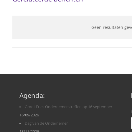
Geen resultaten gev
Agenda:
n
Groot Fries Ondernemerstreffen op 16 september
16/09/2026
r
Dag van de Ondernemer
18/11/2026