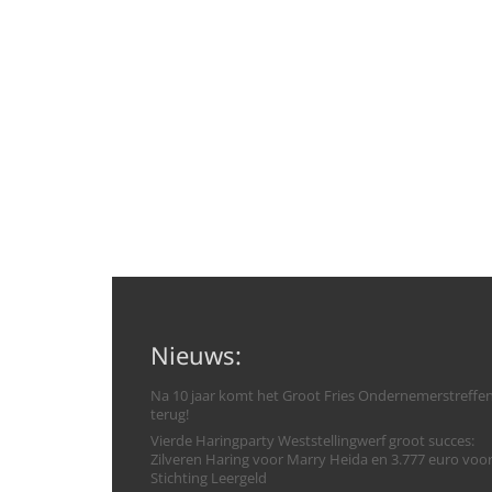
Nieuws:
Na 10 jaar komt het Groot Fries Ondernemerstreffe
terug!
Vierde Haringparty Weststellingwerf groot succes:
Zilveren Haring voor Marry Heida en 3.777 euro voo
Stichting Leergeld