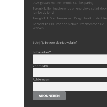
2026 gestart met een mooie CO₂ besparing
Terugblik: Een inspirerende en energieke ‘safari’ door
Jumbo de Jong!
Terugblik ALV en bezoek aan Dragt Houtkonstruktie
Gezocht lid PBO voor de nieuwe Streekomroep De
Werven
Schrijf je in voor de nieuwsbrief:
E-mailadres
*
Voornaam
Achternaam
ABONNEREN