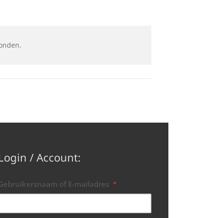
onden.
Login / Account:
Gebruikersnaam of E-mailadres
*