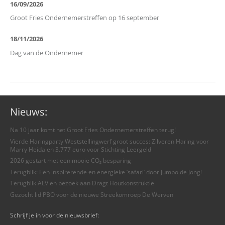
16/09/2026
Groot Fries Ondernemerstreffen op 16 september
18/11/2026
Dag van de Ondernemer
Nieuws:
Na 10 jaar komt het Groot Fries Ondernemerstreffen terug!
Vierde Haringparty Weststellingwerf groot succes: Zilveren Haring voor
Marry Heida en 3.777 euro voor Stichting Leergeld
2026 gestart met een mooie CO₂ besparing
Terugblik: Een inspirerende en energieke ‘safari’ door Jumbo de Jong!
Terugblik ALV en bezoek aan Dragt Houtkonstruktie
Gezocht lid PBO voor de nieuwe Streekomroep De Werven
Schrijf je in voor de nieuwsbrief: