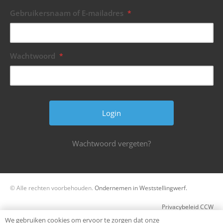
Gebruikersnaam of E-mailadres
*
Wachtwoord
*
Wachtwoord vergeten?
© Alle rechten voorbehouden.
Ondernemen in Weststellingwerf.
Privacybeleid CCW
We gebruiken cookies om ervoor te zorgen dat onze