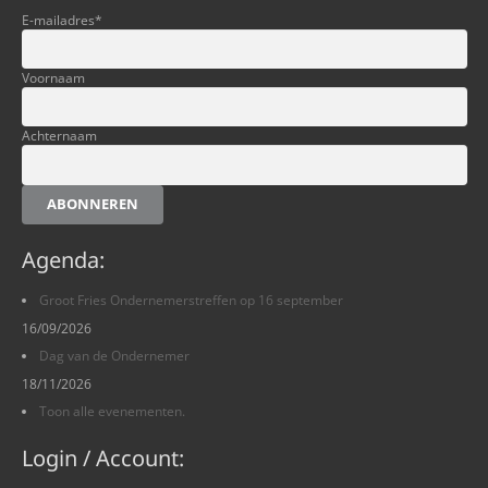
E-mailadres
*
Voornaam
Achternaam
ABONNEREN
Agenda:
Groot Fries Ondernemerstreffen op 16 september
16/09/2026
Dag van de Ondernemer
18/11/2026
Toon alle evenementen.
Login / Account: