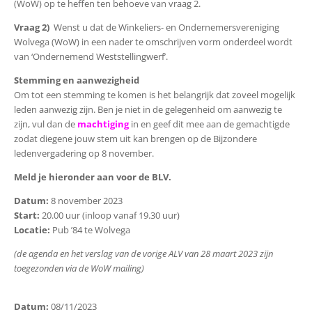
(WoW) op te heffen ten behoeve van vraag 2.
Vraag 2)
Wenst u dat de Winkeliers- en Ondernemersvereniging
Wolvega (WoW) in een nader te omschrijven vorm onderdeel wordt
van ‘Ondernemend Weststellingwerf’.
Stemming en aanwezigheid
Om tot een stemming te komen is het belangrijk dat zoveel mogelijk
leden aanwezig zijn. Ben je niet in de gelegenheid om aanwezig te
zijn, vul dan de
machtiging
in en geef dit mee aan de gemachtigde
zodat diegene jouw stem uit kan brengen op de Bijzondere
ledenvergadering op 8 november.
Meld je hieronder aan voor de BLV.
Datum:
8 november 2023
Start:
20.00 uur (inloop vanaf 19.30 uur)
Locatie:
Pub ’84 te Wolvega
(de agenda en het verslag van de vorige ALV van 28 maart 2023 zijn
toegezonden via de WoW mailing)
Datum:
08/11/2023