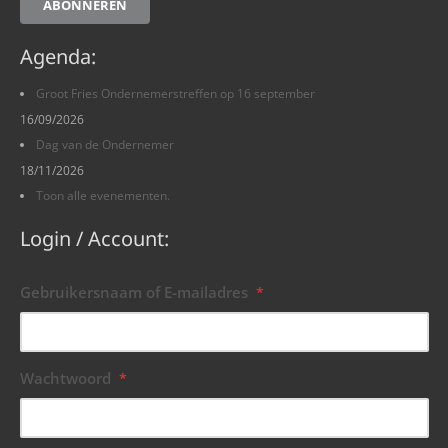
ABONNEREN
Agenda:
Groot Fries Ondernemerstreffen op 16 september
16/09/2026
Dag van de Ondernemer
18/11/2026
Toon alle evenementen.
Login / Account:
Gebruikersnaam of E-mailadres
*
Wachtwoord
*