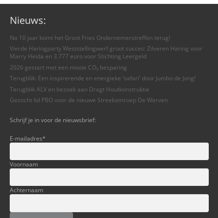
Nieuws:
Na 10 jaar komt het Groot Fries Ondernemerstreffen terug!
Vierde Haringparty Weststellingwerf groot succes: Zilveren Haring voor
Marry Heida en 3.777 euro voor Stichting Leergeld
2026 gestart met een mooie CO₂ besparing
Terugblik: Een inspirerende en energieke ‘safari’ door Jumbo de Jong!
Terugblik ALV en bezoek aan Dragt Houtkonstruktie
Gezocht lid PBO voor de nieuwe Streekomroep De Werven
Schrijf je in voor de nieuwsbrief:
E-mailadres
*
Voornaam
Achternaam