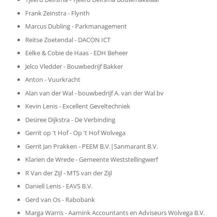
Frank Zeinstra - Flynth
Marcus Dubling - Parkmanagement
Reitse Zoetendal - DACON ICT
Eelke & Cobie de Haas - EDH Beheer
Jelco Vledder - Bouwbedrijf Bakker
Anton - Vuurkracht
Alan van der Wal - bouwbedrijf A. van der Wal bv
Kevin Lenis - Excellent Geveltechniek
Desiree Dijkstra - De Verbinding
Gerrit op 't Hof - Op 't Hof Wolvega
Gerrit Jan Prakken - PEEM B.V.|Sanmarant B.V.
Klarien de Wrede - Gemeente Weststellingwerf
R Van der Zijl - MTS van der Zijl
Daniell Lenis - EAVS B.V.
Gerd van Os - Rabobank
Marga Warris - Aarnink Accountants en Adviseurs Wolvega B.V.