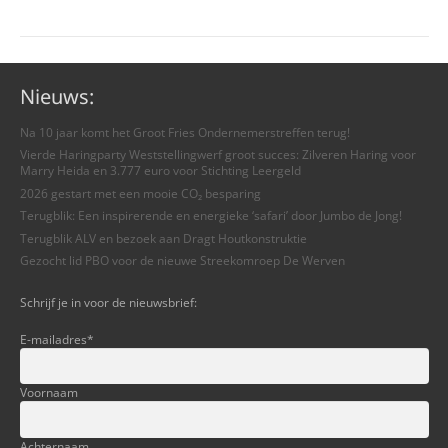
Nieuws:
Na 10 jaar komt het Groot Fries Ondernemerstreffen terug!
Vierde Haringparty Weststellingwerf groot succes: Zilveren Haring voor
Marry Heida en 3.777 euro voor Stichting Leergeld
2026 gestart met een mooie CO₂ besparing
Terugblik: Een inspirerende en energieke ‘safari’ door Jumbo de Jong!
Terugblik ALV en bezoek aan Dragt Houtkonstruktie
Gezocht lid PBO voor de nieuwe Streekomroep De Werven
Schrijf je in voor de nieuwsbrief:
E-mailadres
*
Voornaam
Achternaam