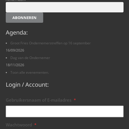
ABONNEREN
Agenda:
Groot Fries Ondernemerstreffen op 16 september
16/09/2026
Dag van de Ondernemer
18/11/2026
Toon alle evenementen.
Login / Account:
Gebruikersnaam of E-mailadres
*
Wachtwoord
*