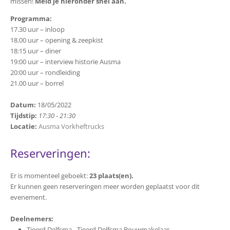
missen!
Meld je hieronder snel aan.
Programma:
17.30 uur – inloop
18.00 uur – opening & zeepkist
18:15 uur – diner
19:00 uur – interview historie Ausma
20:00 uur – rondleiding
21.00 uur – borrel
Datum:
18/05/2022
Tijdstip:
17:30 - 21:30
Locatie:
Ausma Vorkheftrucks
Reserveringen:
Er is momenteel geboekt:
23 plaats(en).
Er kunnen geen reserveringen meer worden geplaatst voor dit
evenement.
Deelnemers:
Tjeerd Delfsma - Tjeerd Delfsma Bouwmakelaar