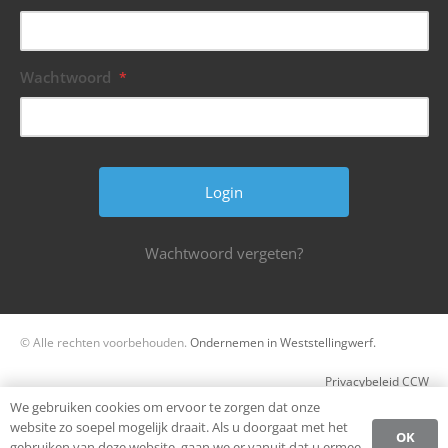
Wachtwoord
*
Wachtwoord vergeten?
© Alle rechten voorbehouden.
Ondernemen in Weststellingwerf.
Privacybeleid CCW
We gebruiken cookies om ervoor te zorgen dat onze
Register
website zo soepel mogelijk draait. Als u doorgaat met het
OK
gebruiken van deze website, gaan we er vanuit dat u ermee