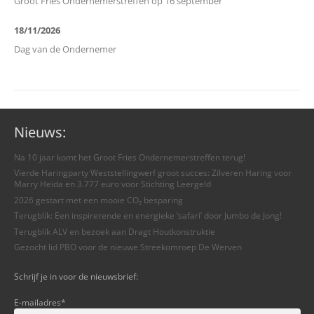
Groot Fries Ondernemerstreffen op 16 september
18/11/2026
Dag van de Ondernemer
Nieuws:
Na 10 jaar komt het Groot Fries Ondernemerstreffen terug!
Vierde Haringparty Weststellingwerf groot succes: Zilveren Haring voor
Marry Heida en 3.777 euro voor Stichting Leergeld
2026 gestart met een mooie CO₂ besparing
Terugblik: Een inspirerende en energieke ‘safari’ door Jumbo de Jong!
Terugblik ALV en bezoek aan Dragt Houtkonstruktie
Gezocht lid PBO voor de nieuwe Streekomroep De Werven
Schrijf je in voor de nieuwsbrief:
E-mailadres
*