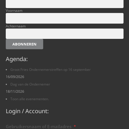
Voornaam
Achternaam
ABONNEREN
Agenda:
Groot Fries Ondernemerstreffen op 16 september
16/09/2026
Dag van de Ondernemer
18/11/2026
Toon alle evenementen.
Login / Account:
Gebruikersnaam of E-mailadres
*