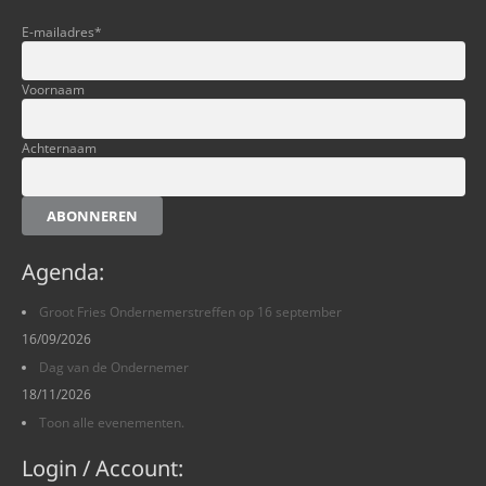
E-mailadres
*
Voornaam
Achternaam
ABONNEREN
Agenda:
Groot Fries Ondernemerstreffen op 16 september
16/09/2026
Dag van de Ondernemer
18/11/2026
Toon alle evenementen.
Login / Account: