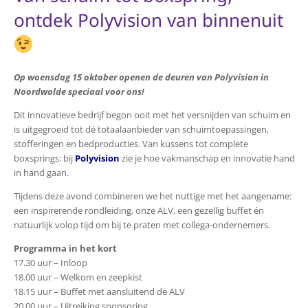
ontdek
Polyvision
van binnenuit
Op woensdag 15 oktober openen de deuren van Polyvision in
Noordwolde speciaal voor ons!
Dit innovatieve bedrijf begon ooit met het versnijden van schuim en
is uitgegroeid tot dé totaalaanbieder van schuimtoepassingen,
stofferingen en bedproducties. Van kussens tot complete
boxsprings: bij
Polyvision
zie je hoe vakmanschap en innovatie hand
in hand gaan.
Tijdens deze avond combineren we het nuttige met het aangename:
een inspirerende rondleiding, onze ALV, een gezellig buffet én
natuurlijk volop tijd om bij te praten met collega-ondernemers.
Programma in het kort
17.30 uur – Inloop
18.00 uur – Welkom en zeepkist
18.15 uur – Buffet met aansluitend de ALV
20.00 uur – Uitreiking sponsoring