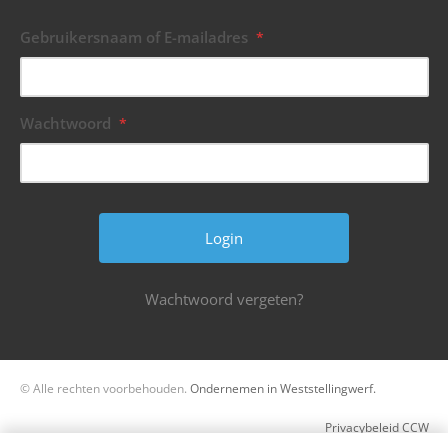
Gebruikersnaam of E-mailadres
*
Wachtwoord
*
Wachtwoord vergeten?
© Alle rechten voorbehouden.
Ondernemen in Weststellingwerf.
Privacybeleid CCW