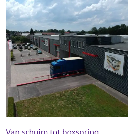
Van schuim tot
boxspring
,