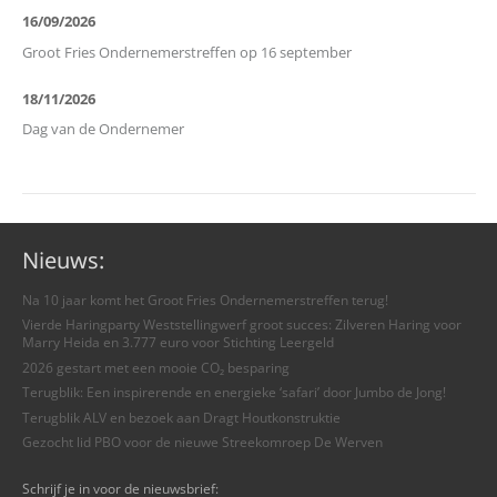
16/09/2026
Groot Fries Ondernemerstreffen op 16 september
18/11/2026
Dag van de Ondernemer
Nieuws:
Na 10 jaar komt het Groot Fries Ondernemerstreffen terug!
Vierde Haringparty Weststellingwerf groot succes: Zilveren Haring voor
Marry Heida en 3.777 euro voor Stichting Leergeld
2026 gestart met een mooie CO₂ besparing
Terugblik: Een inspirerende en energieke ‘safari’ door Jumbo de Jong!
Terugblik ALV en bezoek aan Dragt Houtkonstruktie
Gezocht lid PBO voor de nieuwe Streekomroep De Werven
Schrijf je in voor de nieuwsbrief: