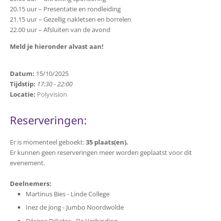
20.15 uur – Presentatie en rondleiding
21.15 uur – Gezellig nakletsen en borrelen
22.00 uur – Afsluiten van de avond
Meld je hieronder alvast aan!
Datum:
15/10/2025
Tijdstip:
17:30 - 22:00
Locatie:
Polyvision
Reserveringen:
Er is momenteel geboekt:
35 plaats(en).
Er kunnen geen reserveringen meer worden geplaatst voor dit
evenement.
Deelnemers:
Martinus Bies - Linde College
Inez de Jong - Jumbo Noordwolde
Désiree Dijkstra - De Verbinding