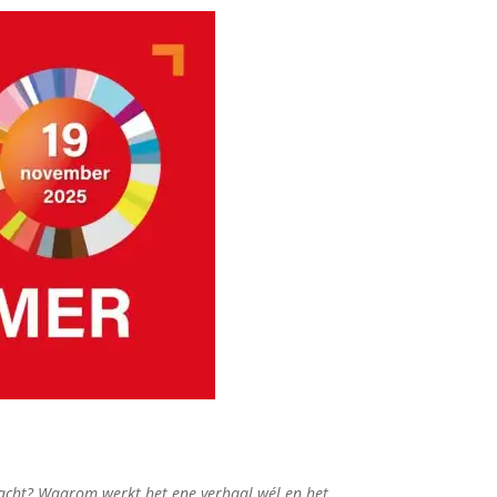
dacht? Waarom werkt het ene verhaal wél en het