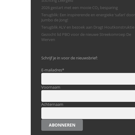
Stichting Leergeld
2026 gestart met een mooie CO₂ besparing
Terugblik: Een inspirerende en energieke ‘safari’ door
Jumbo de Jong!
Terugblik ALV en bezoek aan Dragt Houtkonstruktie
Gezocht lid PBO voor de nieuwe Streekomroep De
Werven
Schrijf je in voor de nieuwsbrief:
E-mailadres
*
Voornaam
Achternaam
ABONNEREN