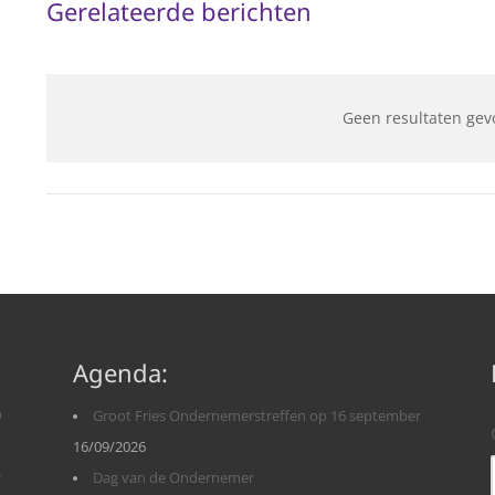
Gerelateerde berichten
Geen resultaten gev
Agenda:
n
Groot Fries Ondernemerstreffen op 16 september
16/09/2026
r
Dag van de Ondernemer