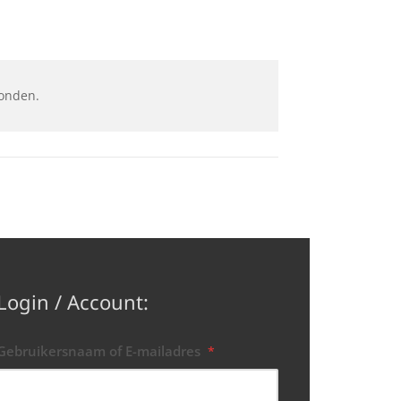
onden.
Login / Account:
Gebruikersnaam of E-mailadres
*