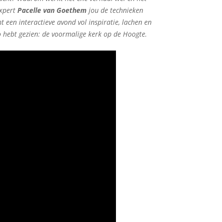
expert
Pacelle van Goethem
jou de technieken
en interactieve avond vol inspiratie, lachen en
zo hebt gezien: de voormalige kerk op de Hoogte.