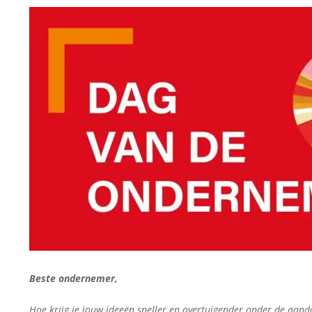
Beste ondernemer,
Hoe krijg je jouw ideeën sneller en overtuigender onder de aan