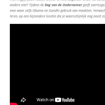
andere niet? Tijdens de
Dag van de Ondernemer
geeft overtuig
mee waar zelfs Obama en Gandhi gebruik van maakten. Verwacht e
leren, op een bijzondere locatie die je waarschijnlijk nog nooit 