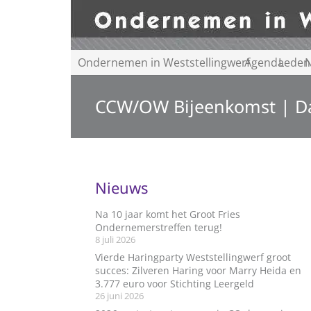
Ondernemen in Weststellingwerf
Agenda
Leden
N
CCW/OW Bijeenkomst | D
Nieuws
Na 10 jaar komt het Groot Fries
Ondernemerstreffen terug!
8 juli 2026
Vierde Haringparty Weststellingwerf groot
succes: Zilveren Haring voor Marry Heida en
3.777 euro voor Stichting Leergeld
26 juni 2026