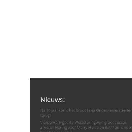
Nieuws:
Na 10 jaar komt het Groot Fries Ondernemerstreffe
terug!
Vierde Haringparty Weststellingwerf groot succes:
Zilveren Haring voor Marry Heida en 3.777 euro voo