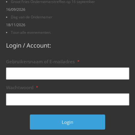
Groot Fries Ondernemerstreffen op 16 september
16/09/2026
Dag van de Ondernemer
18/11/2026
Toon alle evenementen.
Login / Account:
Gebruikersnaam of E-mailadres
*
Wachtwoord
*