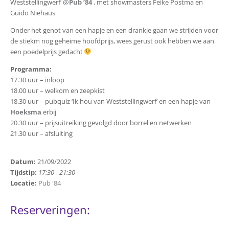
Weststellingwerf’ @
Pub ’84
, met showmasters Feike Postma en
Guido Niehaus
Onder het genot van een hapje en een drankje gaan we strijden voor
de stiekm nog geheime hoofdprijs, wees gerust ook hebben we aan
een poedelprijs gedacht
Programma:
17.30 uur – inloop
18.00 uur – welkom en zeepkist
18.30 uur – pubquiz ‘Ik hou van Weststellingwerf’ en een hapje van
Hoeksma
erbij
20.30 uur – prijsuitreiking gevolgd door borrel en netwerken
21.30 uur – afsluiting
Datum:
21/09/2022
Tijdstip:
17:30 - 21:30
Locatie:
Pub '84
Reserveringen: