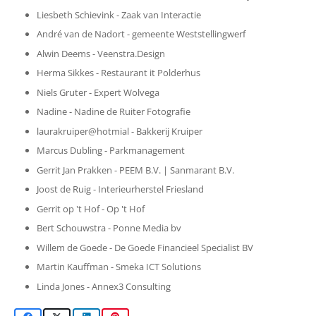
Liesbeth Schievink - Zaak van Interactie
André van de Nadort - gemeente Weststellingwerf
Alwin Deems - Veenstra.Design
Herma Sikkes - Restaurant it Polderhus
Niels Gruter - Expert Wolvega
Nadine - Nadine de Ruiter Fotografie
laurakruiper@hotmial - Bakkerij Kruiper
Marcus Dubling - Parkmanagement
Gerrit Jan Prakken - PEEM B.V. | Sanmarant B.V.
Joost de Ruig - Interieurherstel Friesland
Gerrit op 't Hof - Op 't Hof
Bert Schouwstra - Ponne Media bv
Willem de Goede - De Goede Financieel Specialist BV
Martin Kauffman - Smeka ICT Solutions
Linda Jones - Annex3 Consulting