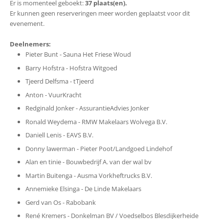
Er is momenteel geboekt:
37 plaats(en).
Er kunnen geen reserveringen meer worden geplaatst voor dit
evenement.
Deelnemers:
Pieter Bunt - Sauna Het Friese Woud
Barry Hofstra - Hofstra Witgoed
Tjeerd Delfsma - tTjeerd
Anton - VuurKracht
Redginald Jonker - AssurantieAdvies Jonker
Ronald Weydema - RMW Makelaars Wolvega B.V.
Daniell Lenis - EAVS B.V.
Donny lawerman - Pieter Poot/Landgoed Lindehof
Alan en tinie - Bouwbedrijf A. van der wal bv
Martin Buitenga - Ausma Vorkheftrucks B.V.
Annemieke Elsinga - De Linde Makelaars
Gerd van Os - Rabobank
René Kremers - Donkelman BV / Voedselbos Blesdijkerheide