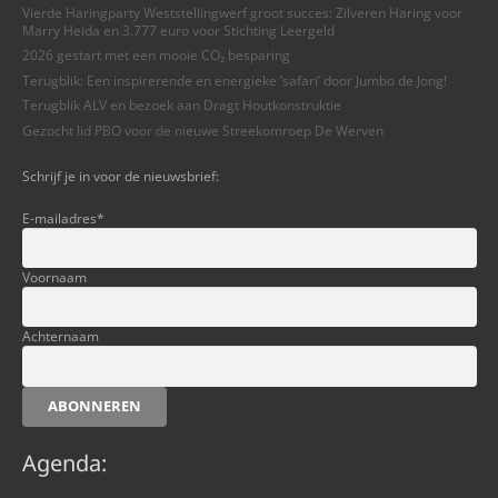
Vierde Haringparty Weststellingwerf groot succes: Zilveren Haring voor
Marry Heida en 3.777 euro voor Stichting Leergeld
2026 gestart met een mooie CO₂ besparing
Terugblik: Een inspirerende en energieke ‘safari’ door Jumbo de Jong!
Terugblik ALV en bezoek aan Dragt Houtkonstruktie
Gezocht lid PBO voor de nieuwe Streekomroep De Werven
Schrijf je in voor de nieuwsbrief:
E-mailadres
*
Voornaam
Achternaam
ABONNEREN
Agenda: