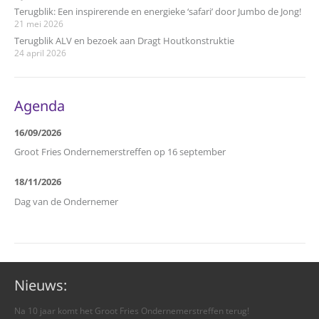
Terugblik: Een inspirerende en energieke ‘safari’ door Jumbo de Jong!
21 mei 2026
Terugblik ALV en bezoek aan Dragt Houtkonstruktie
24 april 2026
Agenda
16/09/2026
Groot Fries Ondernemerstreffen op 16 september
18/11/2026
Dag van de Ondernemer
Nieuws:
Na 10 jaar komt het Groot Fries Ondernemerstreffen terug!