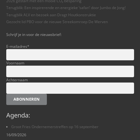
2026 gestart met een mooie CO₂ besparing
Terugblik: Een inspirerende en energieke ‘safari’ door Jumbo de Jong!
Terugblik ALV en bezoek aan Dragt Houtkonstruktie
Gezocht lid PBO voor de nieuwe Streekomroep De Werven
Schrijf je in voor de nieuwsbrief:
E-mailadres
*
Voornaam
Achternaam
ABONNEREN
Agenda:
Groot Fries Ondernemerstreffen op 16 september
16/09/2026