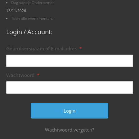
Dag van de Ondernemer
18/11/2026
Toon alle evenementen.
Login / Account:
Gebruikersnaam of E-mailadres
*
Wachtwoord
*
Wachtwoord vergeten?