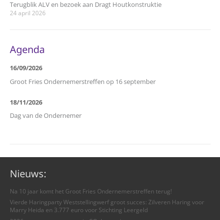
Terugblik ALV en bezoek aan Dragt Houtkonstruktie
24 april 2026
Agenda
16/09/2026
Groot Fries Ondernemerstreffen op 16 september
18/11/2026
Dag van de Ondernemer
Nieuws:
Na 10 jaar komt het Groot Fries Ondernemerstreffen terug!
Vierde Haringparty Weststellingwerf groot succes: Zilveren Haring voor
Marry Heida en 3.777 euro voor Stichting Leergeld