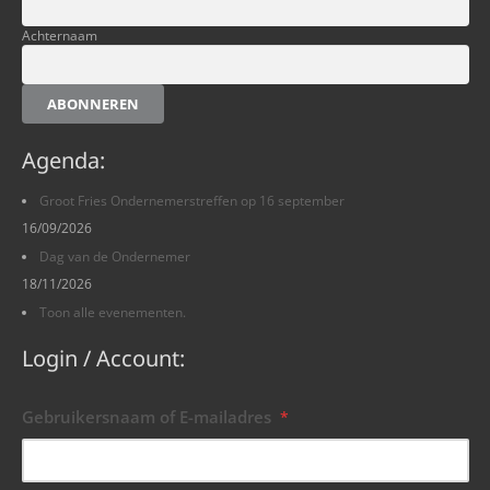
Achternaam
ABONNEREN
Agenda:
Groot Fries Ondernemerstreffen op 16 september
16/09/2026
Dag van de Ondernemer
18/11/2026
Toon alle evenementen.
Login / Account:
Gebruikersnaam of E-mailadres
*