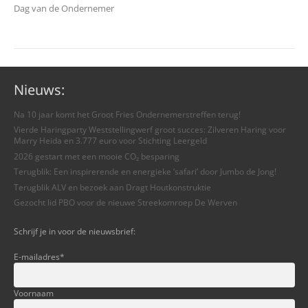
Dag van de Ondernemer
Nieuws:
Na 10 jaar komt het Groot Fries Ondernemerstreffen terug!
Vierde Haringparty Weststellingwerf groot succes: Zilveren Haring voor
Marry Heida en 3.777 euro voor Stichting Leergeld
2026 gestart met een mooie CO₂ besparing
Terugblik: Een inspirerende en energieke ‘safari’ door Jumbo de Jong!
Terugblik ALV en bezoek aan Dragt Houtkonstruktie
Gezocht lid PBO voor de nieuwe Streekomroep De Werven
Schrijf je in voor de nieuwsbrief:
E-mailadres
*
Voornaam