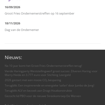
16/09/2026
Groot Fries Ondernemerstreffen op 16 september
18/11/2026
Dag van de Ondernemer
Nieuws:
Na 10 jaar komt het Groot Fries Ondernemerstreffen terug!
Vierde Haringparty Weststellingwerf groot succes: Zilveren Haring voor
Marry Heida en 3.777 euro voor Stichting Leergeld
2026 gestart met een mooie CO₂ besparing
Terugblik: Een inspirerende en energieke ‘safari’ door Jumbo de Jong!
Terugblik ALV en bezoek aan Dragt Houtkonstruktie
Gezocht lid PBO voor de nieuwe Streekomroep De Werven