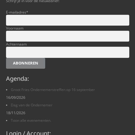
Schrijf je in voor de nieuwsbrief:
E-mailadres
*
Voornaam
Achternaam
ABONNEREN
Agenda:
Groot Fries Ondernemerstreffen op 16 september
16/09/2026
Dag van de Ondernemer
18/11/2026
Toon alle evenementen.
Login / Account: