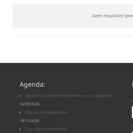
Geen resultaten gev
Agenda:
n
Groot Fries Ondernemerstreffen op 16 september
16/09/2026
r
Dag van de Ondernemer
18/11/2026
Toon alle evenementen.