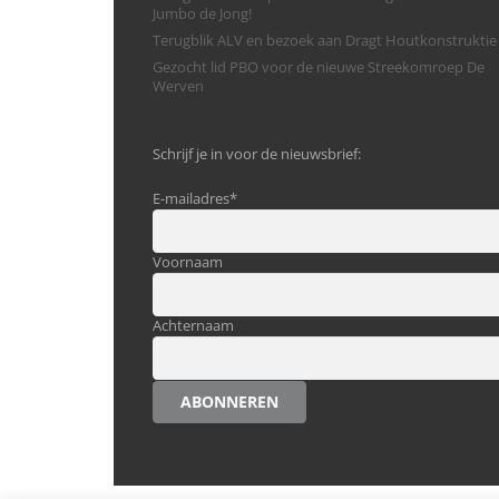
Jumbo de Jong!
Terugblik ALV en bezoek aan Dragt Houtkonstruktie
Gezocht lid PBO voor de nieuwe Streekomroep De
Werven
Schrijf je in voor de nieuwsbrief:
E-mailadres
*
Voornaam
Achternaam
ABONNEREN