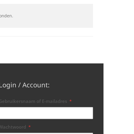
onden.
Login / Account:
Gebruikersnaam of E-mailadres
*
Wachtwoord
*