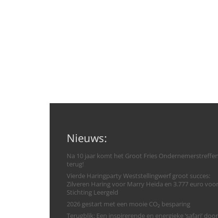
Nieuws:
Na 10 jaar komt het Groot Fries Ondernemerstreffe
terug!
Vierde Haringparty Weststellingwerf groot succes:
Zilveren Haring voor Marry Heida en 3.777 euro voo
Stichting Leergeld
2026 gestart met een mooie CO₂ besparing
Terugblik: Een inspirerende en energieke ‘safari’ door