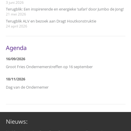
3 juni 2026
Terugblik: Een inspirerende en energieke ‘safari’ door Jumbo de Jong!
21 mei 2026
Terugblik ALV en bezoek aan Dragt Houtkonstruktie
24 april 2026
Agenda
16/09/2026
Groot Fries Ondernemerstreffen op 16 september
18/11/2026
Dag van de Ondernemer
Nieuws: