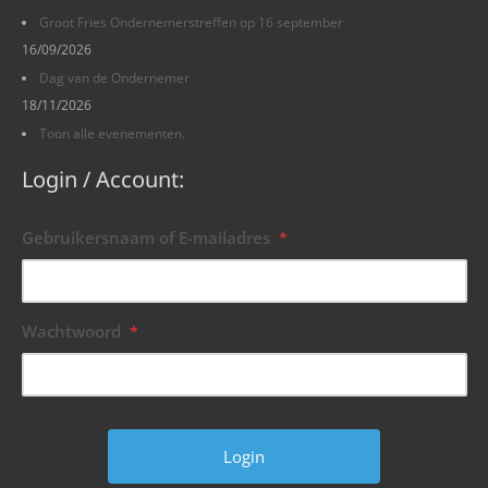
Groot Fries Ondernemerstreffen op 16 september
16/09/2026
Dag van de Ondernemer
18/11/2026
Toon alle evenementen.
Login / Account:
Gebruikersnaam of E-mailadres
*
Wachtwoord
*