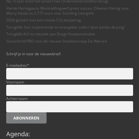
Na 10 jaar komt het Groot Fries Ondernemerstreffen terug!
Vierde Haringparty Weststellingwerf groot succes: Zilveren Haring voor
Marry Heida en 3.777 euro voor Stichting Leergeld
2026 gestart met een mooie CO₂ besparing
Terugblik: Een inspirerende en energieke ‘safari’ door Jumbo de Jong!
Terugblik ALV en bezoek aan Dragt Houtkonstruktie
Gezocht lid PBO voor de nieuwe Streekomroep De Werven
Schrijf je in voor de nieuwsbrief:
E-mailadres
*
Voornaam
Achternaam
ABONNEREN
Agenda: