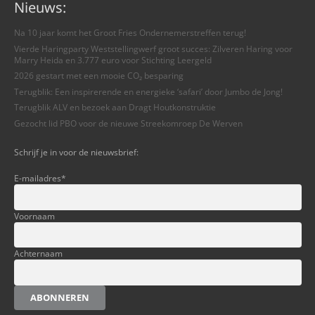
Nieuws:
Na 10 jaar komt het Groot Fries Ondernemerstreffen terug!
Vierde Haringparty Weststellingwerf groot succes: Zilveren Haring voor
Marry Heida en 3.777 euro voor Stichting Leergeld
2026 gestart met een mooie CO₂ besparing
Terugblik: Een inspirerende en energieke ‘safari’ door Jumbo de Jong!
Terugblik ALV en bezoek aan Dragt Houtkonstruktie
Gezocht lid PBO voor de nieuwe Streekomroep De Werven
Schrijf je in voor de nieuwsbrief:
E-mailadres
*
Voornaam
Achternaam
ABONNEREN