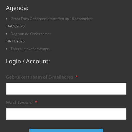
Agenda:
Groot Fries Ondernemerstreffen op 16 september
16/09/2026
Dag van de Ondernemer
18/11/2026
Toon alle evenementen.
Login / Account:
Gebruikersnaam of E-mailadres
*
Wachtwoord
*