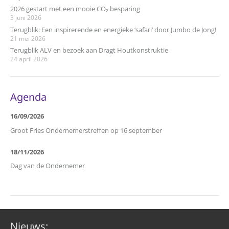
2026 gestart met een mooie CO₂ besparing
3 juni 2026
Terugblik: Een inspirerende en energieke ‘safari’ door Jumbo de Jong!
21 mei 2026
Terugblik ALV en bezoek aan Dragt Houtkonstruktie
24 april 2026
Agenda
16/09/2026
Groot Fries Ondernemerstreffen op 16 september
18/11/2026
Dag van de Ondernemer
Nieuws: