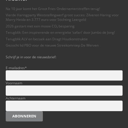
Na 10 jaar komt het Groot Fries Ondernemerstreffen terug!
Vierde Haringparty Weststellingwerf groot succes: Zilveren Haring voor
Marry Heida en 3.777 euro voor Stichting Leergeld
2026 gestart met een mooie CO₂ besparing
Terugblik: Een inspirerende en energieke ‘safari’ door Jumbo de Jong!
Terugblik ALV en bezoek aan Dragt Houtkonstruktie
Gezocht lid PBO voor de nieuwe Streekomroep De Werven
Schrijf je in voor de nieuwsbrief:
E-mailadres
*
Voornaam
Achternaam
ABONNEREN