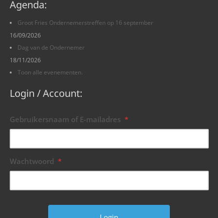
Agenda:
Groot Fries Ondernemerstreffen op 16 september
16/09/2026
Dag van de Ondernemer
18/11/2026
Toon alle evenementen.
Login / Account:
Gebruikersnaam of E-mailadres
*
Wachtwoord
*