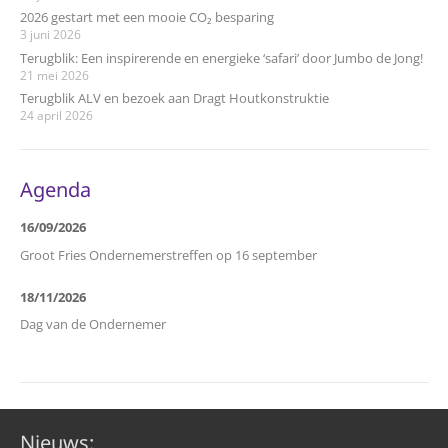
2026 gestart met een mooie CO₂ besparing
3 juni 2026
Terugblik: Een inspirerende en energieke ‘safari’ door Jumbo de Jong!
21 mei 2026
Terugblik ALV en bezoek aan Dragt Houtkonstruktie
24 april 2026
Agenda
16/09/2026
Groot Fries Ondernemerstreffen op 16 september
18/11/2026
Dag van de Ondernemer
Nieuws: