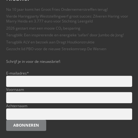
Na 10 jaar komt het Groot Fries Ondernemerstreffen terug!
Vierde Haringparty Weststellingwerf groot succes: Zilveren Haring voor
Marry Heida en 3.777 euro voor Stichting Leergeld
2026 gestart met een mooie CO₂ besparing
Terugblik: Een inspirerende en energieke ‘safari’ door Jumbo de Jong!
Terugblik ALV en bezoek aan Dragt Houtkonstruktie
Gezocht lid PBO voor de nieuwe Streekomroep De Werven
Schrijf je in voor de nieuwsbrief:
E-mailadres
*
Voornaam
Achternaam
ABONNEREN