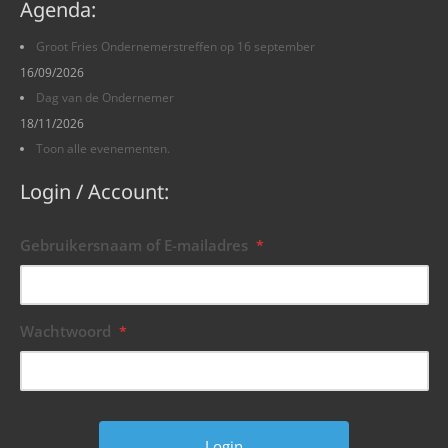
Agenda:
Groot Fries Ondernemerstreffen op 16 september
16/09/2026
Dag van de Ondernemer
18/11/2026
Toon alle evenementen.
Login / Account:
Gebruikersnaam of E-mailadres
*
Wachtwoord
*