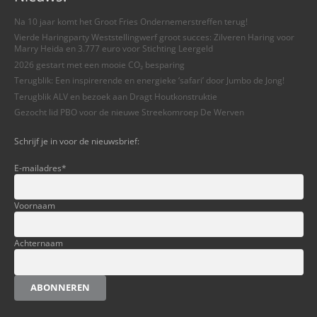
Na 10 jaar komt het Groot Fries Ondernemerstreffen terug!
Vierde Haringparty Weststellingwerf groot succes: Zilveren Haring voor
Marry Heida en 3.777 euro voor Stichting Leergeld
2026 gestart met een mooie CO₂ besparing
Terugblik: Een inspirerende en energieke ‘safari’ door Jumbo de Jong!
Terugblik ALV en bezoek aan Dragt Houtkonstruktie
Gezocht lid PBO voor de nieuwe Streekomroep De Werven
Schrijf je in voor de nieuwsbrief:
E-mailadres
*
Voornaam
Achternaam
ABONNEREN