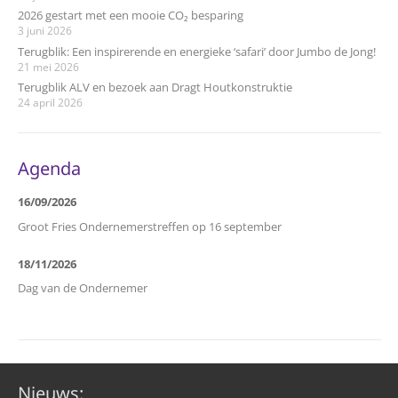
2026 gestart met een mooie CO₂ besparing
3 juni 2026
Terugblik: Een inspirerende en energieke ‘safari’ door Jumbo de Jong!
21 mei 2026
Terugblik ALV en bezoek aan Dragt Houtkonstruktie
24 april 2026
Agenda
16/09/2026
Groot Fries Ondernemerstreffen op 16 september
18/11/2026
Dag van de Ondernemer
Nieuws: