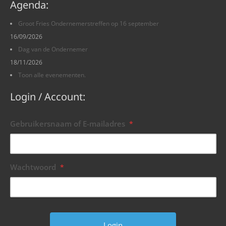
Agenda:
Groot Fries Ondernemerstreffen op 16 september
16/09/2026
Dag van de Ondernemer
18/11/2026
Toon alle evenementen.
Login / Account:
Gebruikersnaam of E-mailadres
*
Wachtwoord
*