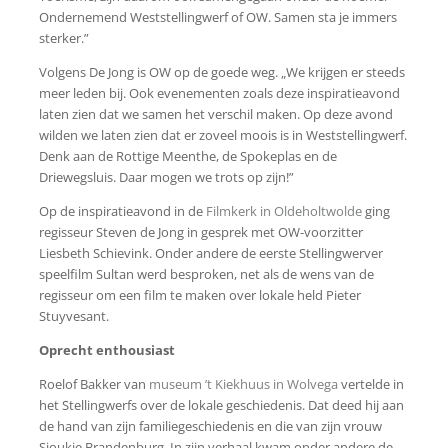
Ondernemend Weststellingwerf of OW. Samen sta je immers
sterker.”
Volgens De Jong is OW op de goede weg. „We krijgen er steeds
meer leden bij. Ook evenementen zoals deze inspiratieavond
laten zien dat we samen het verschil maken. Op deze avond
wilden we laten zien dat er zoveel moois is in Weststellingwerf.
Denk aan de Rottige Meenthe, de Spokeplas en de
Driewegsluis. Daar mogen we trots op zijn!”
Op de inspiratieavond in de
Filmkerk in Oldeholtwolde
ging
regisseur Steven de Jong in gesprek met OW-voorzitter
Liesbeth Schievink. Onder andere de eerste Stellingwerver
speelfilm Sultan werd besproken, net als de wens van de
regisseur om een film te maken over lokale held Pieter
Stuyvesant.
Oprecht enthousiast
Roelof Bakker van
museum ’t Kiekhuus in Wolvega
vertelde in
het Stellingwerfs over de lokale geschiedenis. Dat deed hij aan
de hand van zijn familiegeschiedenis en die van zijn vrouw
Sjoukje Brandenburg. In zijn verhaal kwam onder andere de