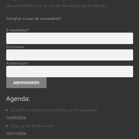
Gezocht lid PBO voor de nieuwe Streekomroep De Werven
Schrijf je in voor de nieuwsbrief:
E-mailadres
*
Voornaam
Achternaam
ABONNEREN
Agenda:
Groot Fries Ondernemerstreffen op 16 september
16/09/2026
Dag van de Ondernemer
18/11/2026