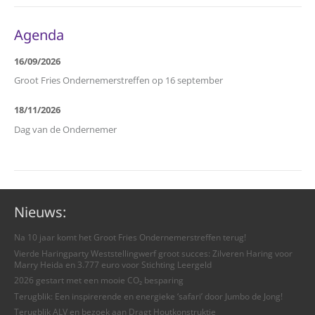
Agenda
16/09/2026
Groot Fries Ondernemerstreffen op 16 september
18/11/2026
Dag van de Ondernemer
Nieuws:
Na 10 jaar komt het Groot Fries Ondernemerstreffen terug!
Vierde Haringparty Weststellingwerf groot succes: Zilveren Haring voor
Marry Heida en 3.777 euro voor Stichting Leergeld
2026 gestart met een mooie CO₂ besparing
Terugblik: Een inspirerende en energieke ‘safari’ door Jumbo de Jong!
Terugblik ALV en bezoek aan Dragt Houtkonstruktie