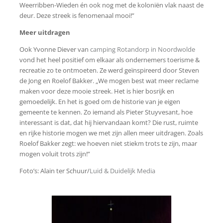
Weerribben-Wieden én ook nog met de koloniën vlak naast de
deur. Deze streek is fenomenaal mooi!”
Meer uitdragen
Ook Yvonne Diever van
camping Rotandorp in Noordwolde
vond het heel positief om elkaar als ondernemers toerisme &
recreatie zo te ontmoeten. Ze werd geïnspireerd door Steven
de Jong en Roelof Bakker. „We mogen best wat meer reclame
maken voor deze mooie streek. Het is hier bosrijk en
gemoedelijk. En het is goed om de historie van je eigen
gemeente te kennen. Zo iemand als Pieter Stuyvesant, hoe
interessant is dat, dat hij hiervandaan komt? Die rust, ruimte
en rijke historie mogen we met zijn allen meer uitdragen. Zoals
Roelof Bakker zegt: we hoeven niet stiekm trots te zijn, maar
mogen voluit trots zijn!”
Foto’s: Alain ter Schuur/
Luid & Duidelijk Media