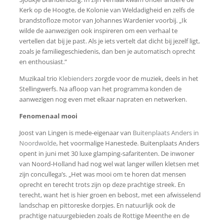
Kerk op de Hoogte, de Kolonie van Weldadigheid en zelfs de
brandstofloze motor van Johannes Wardenier voorbij. „Ik
wilde de aanwezigen ook inspireren om een verhaal te
vertellen dat bij je past. Als je iets vertelt dat dicht bij jezelf ligt,
zoals je familiegeschiedenis, dan ben je automatisch oprecht
en enthousiast.”
Muzikaal trio
Klebienders
zorgde voor de muziek, deels in het
Stellingwerfs. Na afloop van het programma konden de
aanwezigen nog even met elkaar napraten en netwerken.
Fenomenaal mooi
Joost van Lingen is mede-eigenaar van
Buitenplaats Anders in
Noordwolde
, het voormalige Hanestede. Buitenplaats Anders
opent in juni met 30 luxe glamping-safaritenten. De inwoner
van Noord-Holland had nog wel wat langer willen kletsen met
zijn concullega’s. „Het was mooi om te horen dat mensen
oprecht en terecht trots zijn op deze prachtige streek. En
terecht, want het is hier groen en bebost, met een afwisselend
landschap en pittoreske dorpjes. En natuurlijk ook de
prachtige natuurgebieden zoals de Rottige Meenthe en de