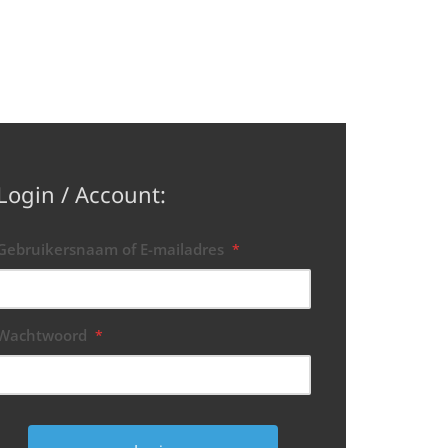
Login / Account:
Gebruikersnaam of E-mailadres
*
Wachtwoord
*