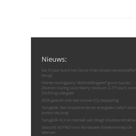
Nieuws:
Na 10 jaar komt het Groot Fries Ondernemerstreffe
terug!
Vierde Haringparty Weststellingwerf groot succes:
Zilveren Haring voor Marry Heida en 3.777 euro voo
Stichting Leergeld
2026 gestart met een mooie CO₂ besparing
Terugblik: Een inspirerende en energieke ‘safari’ door
Jumbo de Jong!
Terugblik ALV en bezoek aan Dragt Houtkonstruktie
Gezocht lid PBO voor de nieuwe Streekomroep De
Werven