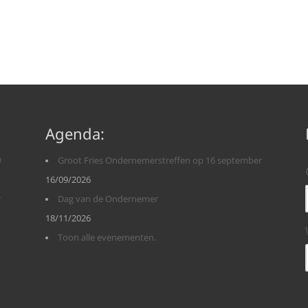
Agenda:
n
Groot Fries Ondernemerstreffen op 16 september
16/09/2026
r
Dag van de Ondernemer
18/11/2026
Toon alle evenementen.