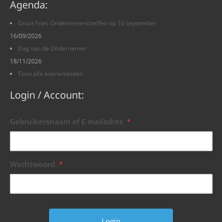
Agenda:
Groot Fries Ondernemerstreffen op 16 september
16/09/2026
Dag van de Ondernemer
18/11/2026
Toon alle evenementen.
Login / Account:
Gebruikersnaam of E-mailadres
*
Wachtwoord
*