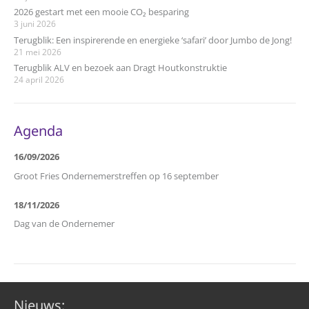
2026 gestart met een mooie CO₂ besparing
3 juni 2026
Terugblik: Een inspirerende en energieke ‘safari’ door Jumbo de Jong!
21 mei 2026
Terugblik ALV en bezoek aan Dragt Houtkonstruktie
24 april 2026
Agenda
16/09/2026
Groot Fries Ondernemerstreffen op 16 september
18/11/2026
Dag van de Ondernemer
Nieuws: