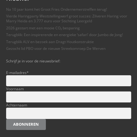
Na 10 jaar komt het Groot Fries Ondernemerstreffen terug!
Vierde Haringparty Weststellingwerf groot succes: Zilveren Haring voor
Marry Heida en 3.777 euro voor Stichting Leergeld
2026 gestart met een mooie CO₂ besparing
Terugblik: Een inspirerende en energieke ‘safari’ door Jumbo de Jong!
Terugblik ALV en bezoek aan Dragt Houtkonstruktie
Gezocht lid PBO voor de nieuwe Streekomroep De Werven
Schrijf je in voor de nieuwsbrief:
E-mailadres
*
Voornaam
Achternaam
ABONNEREN