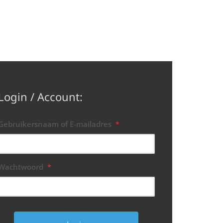
Login / Account:
Gebruikersnaam of E-mailadres
*
Wachtwoord
*