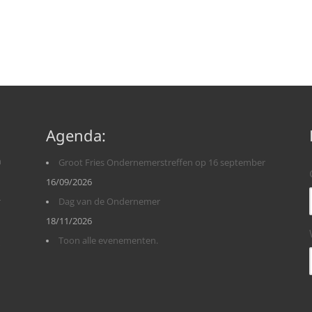
Agenda:
n
Groot Fries Ondernemerstreffen op 16 september
16/09/2026
r
Dag van de Ondernemer
18/11/2026
Toon alle evenementen.