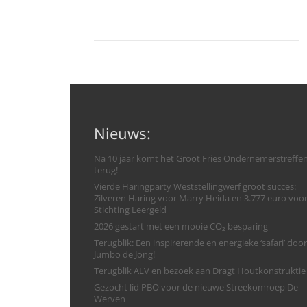
Nieuws:
Na 10 jaar komt het Groot Fries Ondernemerstreffe
terug!
Vierde Haringparty Weststellingwerf groot succes:
Zilveren Haring voor Marry Heida en 3.777 euro voo
Stichting Leergeld
2026 gestart met een mooie CO₂ besparing
Terugblik: Een inspirerende en energieke ‘safari’ door
Jumbo de Jong!
Terugblik ALV en bezoek aan Dragt Houtkonstruktie
Gezocht lid PBO voor de nieuwe Streekomroep De
Werven