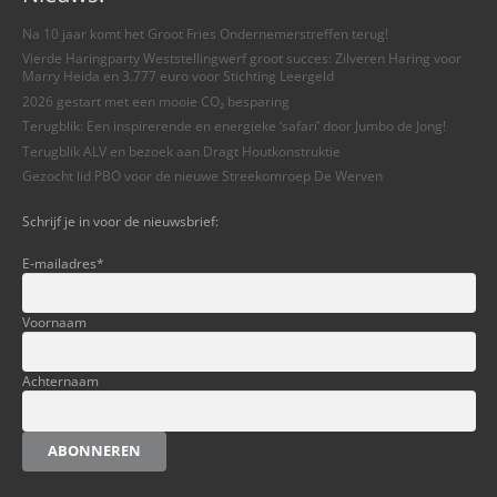
Na 10 jaar komt het Groot Fries Ondernemerstreffen terug!
Vierde Haringparty Weststellingwerf groot succes: Zilveren Haring voor
Marry Heida en 3.777 euro voor Stichting Leergeld
2026 gestart met een mooie CO₂ besparing
Terugblik: Een inspirerende en energieke ‘safari’ door Jumbo de Jong!
Terugblik ALV en bezoek aan Dragt Houtkonstruktie
Gezocht lid PBO voor de nieuwe Streekomroep De Werven
Schrijf je in voor de nieuwsbrief:
E-mailadres
*
Voornaam
Achternaam
ABONNEREN