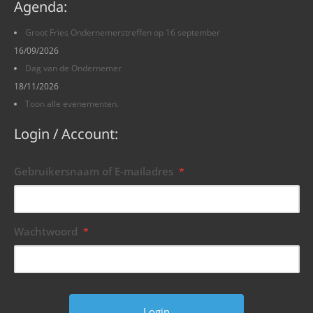
Agenda:
Groot Fries Ondernemerstreffen op 16 september
16/09/2026
Dag van de Ondernemer
18/11/2026
Toon alle evenementen.
Login / Account:
Gebruikersnaam of E-mailadres
*
Wachtwoord
*