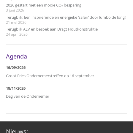
2026 gestart met een mooie CO₂ besparing
3 juni 2026
Terugblik: Een inspirerende en energieke ‘safari’ door Jumbo de Jong!
21 mei 2026
Terugblik ALV en bezoek aan Dragt Houtkonstruktie
24 april 2026
Agenda
16/09/2026
Groot Fries Ondernemerstreffen op 16 september
18/11/2026
Dag van de Ondernemer
Nieuws: