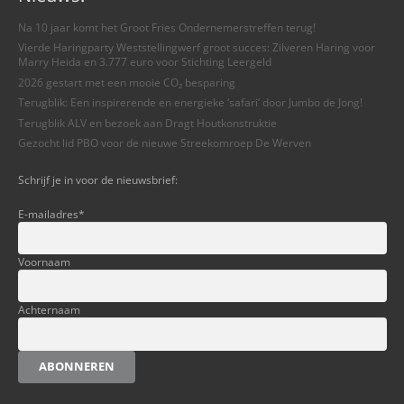
Na 10 jaar komt het Groot Fries Ondernemerstreffen terug!
Vierde Haringparty Weststellingwerf groot succes: Zilveren Haring voor
Marry Heida en 3.777 euro voor Stichting Leergeld
2026 gestart met een mooie CO₂ besparing
Terugblik: Een inspirerende en energieke ‘safari’ door Jumbo de Jong!
Terugblik ALV en bezoek aan Dragt Houtkonstruktie
Gezocht lid PBO voor de nieuwe Streekomroep De Werven
Schrijf je in voor de nieuwsbrief:
E-mailadres
*
Voornaam
Achternaam
ABONNEREN