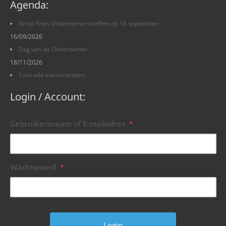
Agenda:
Groot Fries Ondernemerstreffen op 16 september
16/09/2026
Dag van de Ondernemer
18/11/2026
Toon alle evenementen.
Login / Account:
Gebruikersnaam of E-mailadres
*
Wachtwoord
*