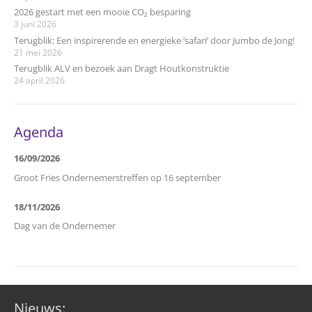
2026 gestart met een mooie CO₂ besparing
3 juni 2026
Terugblik: Een inspirerende en energieke ‘safari’ door Jumbo de Jong!
21 mei 2026
Terugblik ALV en bezoek aan Dragt Houtkonstruktie
24 april 2026
Agenda
16/09/2026
Groot Fries Ondernemerstreffen op 16 september
18/11/2026
Dag van de Ondernemer
Nieuws: