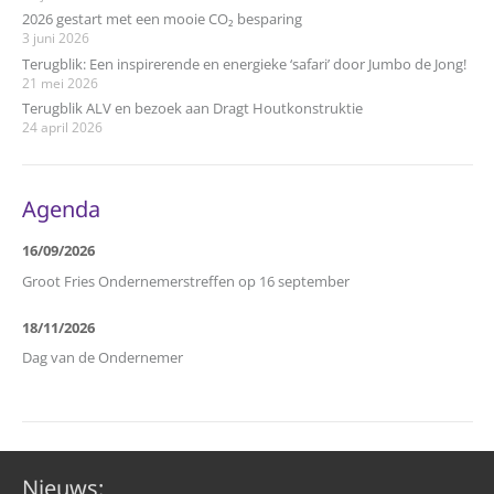
2026 gestart met een mooie CO₂ besparing
3 juni 2026
Terugblik: Een inspirerende en energieke ‘safari’ door Jumbo de Jong!
21 mei 2026
Terugblik ALV en bezoek aan Dragt Houtkonstruktie
24 april 2026
Agenda
16/09/2026
Groot Fries Ondernemerstreffen op 16 september
18/11/2026
Dag van de Ondernemer
Nieuws: