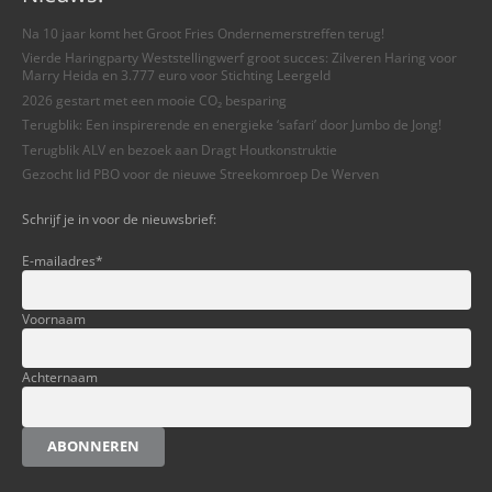
Na 10 jaar komt het Groot Fries Ondernemerstreffen terug!
Vierde Haringparty Weststellingwerf groot succes: Zilveren Haring voor
Marry Heida en 3.777 euro voor Stichting Leergeld
2026 gestart met een mooie CO₂ besparing
Terugblik: Een inspirerende en energieke ‘safari’ door Jumbo de Jong!
Terugblik ALV en bezoek aan Dragt Houtkonstruktie
Gezocht lid PBO voor de nieuwe Streekomroep De Werven
Schrijf je in voor de nieuwsbrief:
E-mailadres
*
Voornaam
Achternaam
ABONNEREN