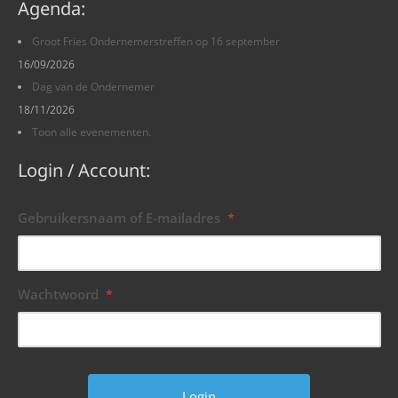
Agenda:
Groot Fries Ondernemerstreffen op 16 september
16/09/2026
Dag van de Ondernemer
18/11/2026
Toon alle evenementen.
Login / Account:
Gebruikersnaam of E-mailadres
*
Wachtwoord
*