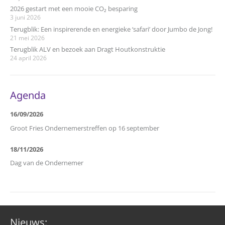
2026 gestart met een mooie CO₂ besparing
3 juni 2026
Terugblik: Een inspirerende en energieke ‘safari’ door Jumbo de Jong!
21 mei 2026
Terugblik ALV en bezoek aan Dragt Houtkonstruktie
24 april 2026
Agenda
16/09/2026
Groot Fries Ondernemerstreffen op 16 september
18/11/2026
Dag van de Ondernemer
Nieuws: