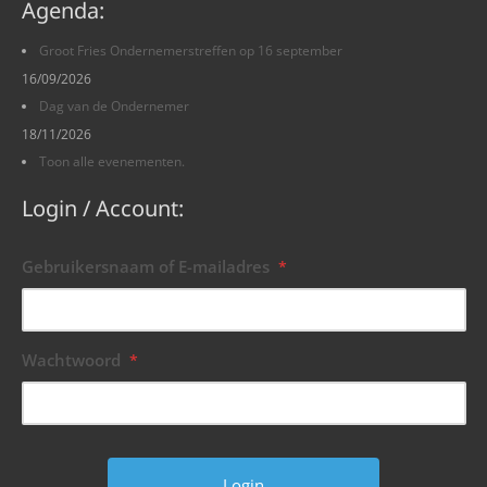
Agenda:
Groot Fries Ondernemerstreffen op 16 september
16/09/2026
Dag van de Ondernemer
18/11/2026
Toon alle evenementen.
Login / Account:
Gebruikersnaam of E-mailadres
*
Wachtwoord
*