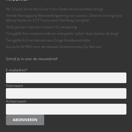
Na 10 jaar komt het Groot Fries Ondernemerstreffen terug!
Vierde Haringparty Weststellingwerf groot succes: Zilveren Haring voor
Marry Heida en 3.777 euro voor Stichting Leergeld
2026 gestart met een mooie CO₂ besparing
Terugblik: Een inspirerende en energieke ‘safari’ door Jumbo de Jong!
Terugblik ALV en bezoek aan Dragt Houtkonstruktie
Gezocht lid PBO voor de nieuwe Streekomroep De Werven
Schrijf je in voor de nieuwsbrief:
E-mailadres
*
Voornaam
Achternaam
ABONNEREN