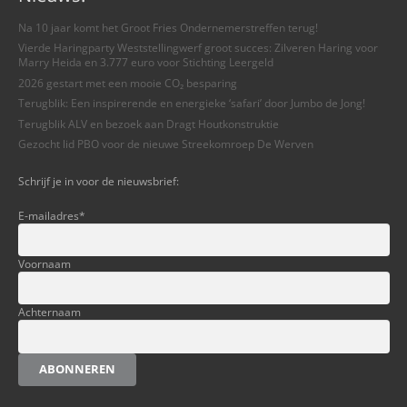
Na 10 jaar komt het Groot Fries Ondernemerstreffen terug!
Vierde Haringparty Weststellingwerf groot succes: Zilveren Haring voor
Marry Heida en 3.777 euro voor Stichting Leergeld
2026 gestart met een mooie CO₂ besparing
Terugblik: Een inspirerende en energieke ‘safari’ door Jumbo de Jong!
Terugblik ALV en bezoek aan Dragt Houtkonstruktie
Gezocht lid PBO voor de nieuwe Streekomroep De Werven
Schrijf je in voor de nieuwsbrief:
E-mailadres
*
Voornaam
Achternaam
ABONNEREN