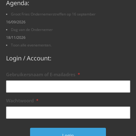
Agenda:
Groot Fries Ondernemerstreffen op 16 september
16/09/2026
Dag van de Ondernemer
18/11/2026
Toon alle evenementen.
Login / Account:
Gebruikersnaam of E-mailadres
*
Wachtwoord
*