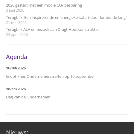
2026 gestart met een mooie CO₂ besparing
3 juni 2026
Terugblik: Een inspirerende en energieke ‘safari’ door Jumbo de Jong!
21 mei 2026
Terugblik ALV en bezoek aan Dragt Houtkonstruktie
24 april 2026
Agenda
16/09/2026
Groot Fries Ondernemerstreffen op 16 september
18/11/2026
Dag van de Ondernemer
Nieuws: