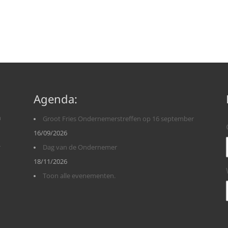
Agenda:
n
Groot Fries Ondernemerstreffen op 16 september
16/09/2026
r
Dag van de Ondernemer
18/11/2026
Toon alle evenementen.