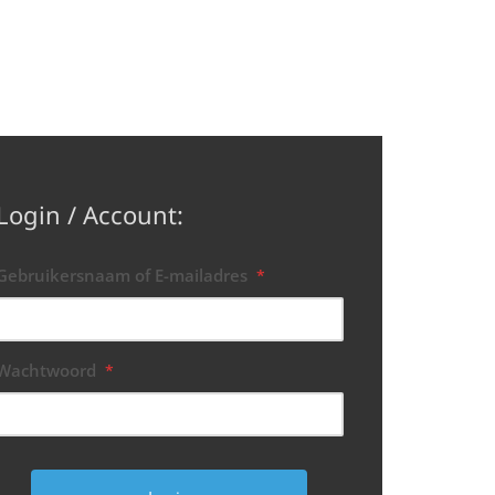
Login / Account:
Gebruikersnaam of E-mailadres
*
Wachtwoord
*