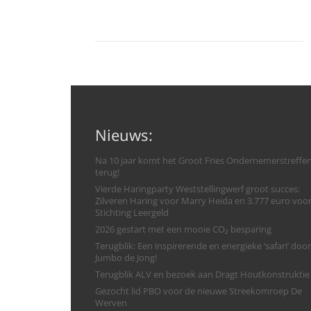
Nieuws:
Na 10 jaar komt het Groot Fries Ondernemerstreffe
terug!
Vierde Haringparty Weststellingwerf groot succes:
Zilveren Haring voor Marry Heida en 3.777 euro voo
Stichting Leergeld
2026 gestart met een mooie CO₂ besparing
Terugblik: Een inspirerende en energieke ‘safari’ door
Jumbo de Jong!
Terugblik ALV en bezoek aan Dragt Houtkonstruktie
Gezocht lid PBO voor de nieuwe Streekomroep De
Werven