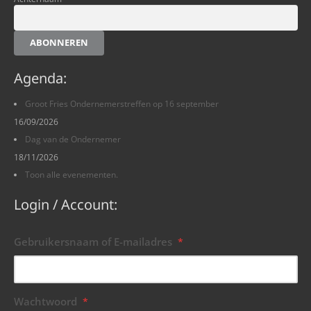
ABONNEREN
Agenda:
Groot Fries Ondernemerstreffen op 16 september
16/09/2026
Dag van de Ondernemer
18/11/2026
Toon alle evenementen.
Login / Account:
Gebruikersnaam of E-mailadres
*
Wachtwoord
*