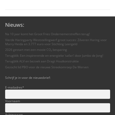
Nieuws:
Na 10 jaar komt het Groot Fries Ondernemerstreffen terug!
Vierde Haringparty Weststellingwerf groot succes: Zilveren Haring voor
Marry Heida en 3.777 euro voor Stichting Leergeld
2026 gestart met een mooie CO₂ besparing
Terugblik: Een inspirerende en energieke ‘safari’ door Jumbo de Jong!
Terugblik ALV en bezoek aan Dragt Houtkonstruktie
Gezocht lid PBO voor de nieuwe Streekomroep De Werven
Schrijf je in voor de nieuwsbrief:
E-mailadres
*
Voornaam
Achternaam