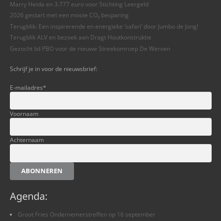
Marry Heida en 3.777 euro voor Stichting Leergeld
2026 gestart met een mooie CO₂ besparing
Terugblik: Een inspirerende en energieke ‘safari’ door Jumbo de Jong!
Terugblik ALV en bezoek aan Dragt Houtkonstruktie
Gezocht lid PBO voor de nieuwe Streekomroep De Werven
Schrijf je in voor de nieuwsbrief:
E-mailadres
*
Voornaam
Achternaam
ABONNEREN
Agenda:
Groot Fries Ondernemerstreffen op 16 september