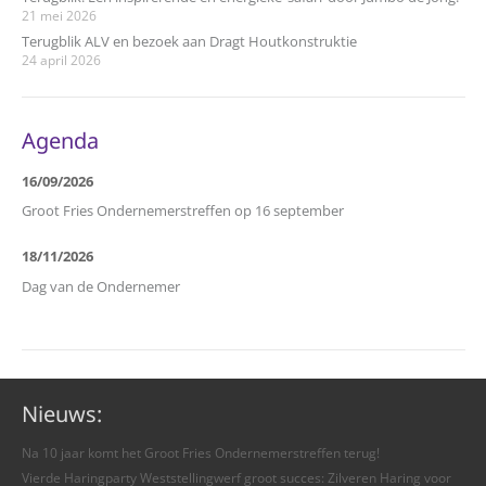
21 mei 2026
Terugblik ALV en bezoek aan Dragt Houtkonstruktie
24 april 2026
Agenda
16/09/2026
Groot Fries Ondernemerstreffen op 16 september
18/11/2026
Dag van de Ondernemer
Nieuws:
Na 10 jaar komt het Groot Fries Ondernemerstreffen terug!
Vierde Haringparty Weststellingwerf groot succes: Zilveren Haring voor