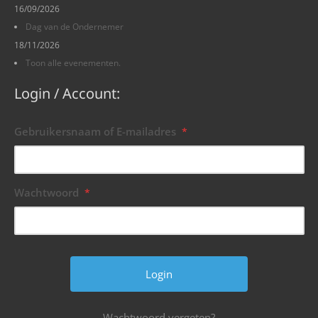
16/09/2026
Dag van de Ondernemer
18/11/2026
Toon alle evenementen.
Login / Account:
Gebruikersnaam of E-mailadres
*
Wachtwoord
*
Wachtwoord vergeten?