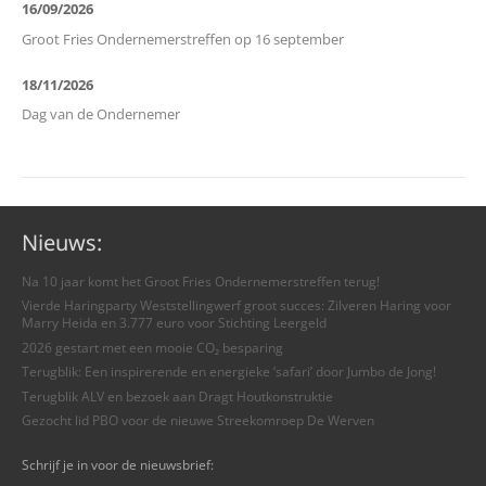
16/09/2026
Groot Fries Ondernemerstreffen op 16 september
18/11/2026
Dag van de Ondernemer
Nieuws:
Na 10 jaar komt het Groot Fries Ondernemerstreffen terug!
Vierde Haringparty Weststellingwerf groot succes: Zilveren Haring voor
Marry Heida en 3.777 euro voor Stichting Leergeld
2026 gestart met een mooie CO₂ besparing
Terugblik: Een inspirerende en energieke ‘safari’ door Jumbo de Jong!
Terugblik ALV en bezoek aan Dragt Houtkonstruktie
Gezocht lid PBO voor de nieuwe Streekomroep De Werven
Schrijf je in voor de nieuwsbrief: