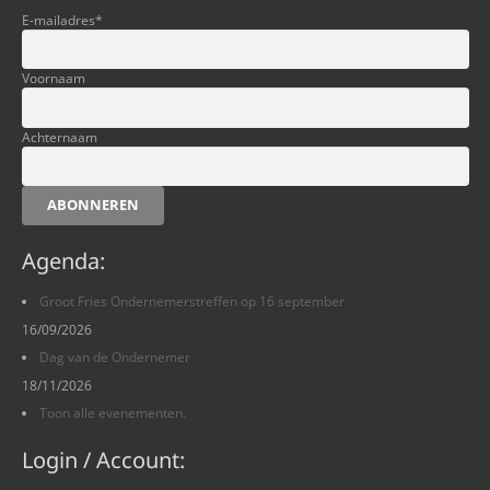
E-mailadres
*
Voornaam
Achternaam
ABONNEREN
Agenda:
Groot Fries Ondernemerstreffen op 16 september
16/09/2026
Dag van de Ondernemer
18/11/2026
Toon alle evenementen.
Login / Account: