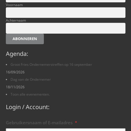
Voornaam
Achternaam
ABONNEREN
Agenda:
Groot Fries Ondernemerstreffen op 16 september
16/09/2026
Dag van de Ondernemer
18/11/2026
Toon alle evenementen.
Login / Account:
Gebruikersnaam of E-mailadres
*