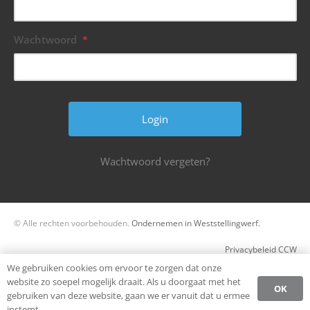
Wachtwoord
*
Wachtwoord vergeten?
© Alle rechten voorbehouden.
Ondernemen in Weststellingwerf.
Privacybeleid CCW
We gebruiken cookies om ervoor te zorgen dat onze
Register
website zo soepel mogelijk draait. Als u doorgaat met het
OK
gebruiken van deze website, gaan we er vanuit dat u ermee
Login
instemt.