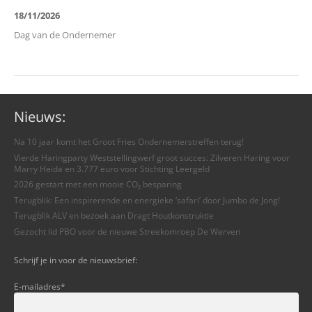
18/11/2026
Dag van de Ondernemer
Nieuws:
Na 10 jaar komt het Groot Fries Ondernemerstreffen terug!
Vierde Haringparty Weststellingwerf groot succes: Zilveren Haring voor
Marry Heida en 3.777 euro voor Stichting Leergeld
2026 gestart met een mooie CO₂ besparing
Terugblik: Een inspirerende en energieke ‘safari’ door Jumbo de Jong!
Terugblik ALV en bezoek aan Dragt Houtkonstruktie
Gezocht lid PBO voor de nieuwe Streekomroep De Werven
Schrijf je in voor de nieuwsbrief:
E-mailadres
*