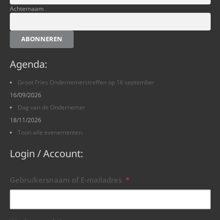
Achternaam
ABONNEREN
Agenda:
Groot Fries Ondernemerstreffen op 16 september
16/09/2026
Dag van de Ondernemer
18/11/2026
Toon alle evenementen.
Login / Account:
Gebruikersnaam of E-mailadres
*