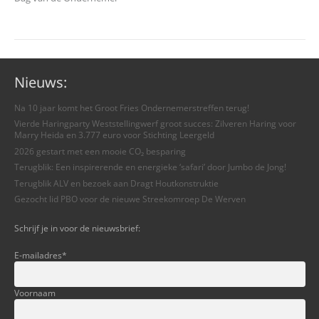
Nieuws:
Na 10 jaar komt het Groot Fries Ondernemerstreffen terug!
Vierde Haringparty Weststellingwerf groot succes: Zilveren Haring voor
Marry Heida en 3.777 euro voor Stichting Leergeld
2026 gestart met een mooie CO₂ besparing
Terugblik: Een inspirerende en energieke ‘safari’ door Jumbo de Jong!
Terugblik ALV en bezoek aan Dragt Houtkonstruktie
Gezocht lid PBO voor de nieuwe Streekomroep De Werven
Schrijf je in voor de nieuwsbrief:
E-mailadres
*
Voornaam