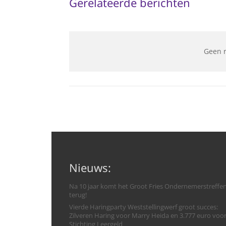
Gerelateerde berichten
Geen 
Nieuws:
Na 10 jaar komt het Groot Fries Ondernemerstreffe
terug!
Vierde Haringparty Weststellingwerf groot succes:
Zilveren Haring voor Marry Heida en 3.777 euro voo
Stichting Leergeld