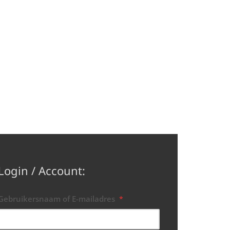
Login / Account:
Gebruikersnaam of E-mailadres
*