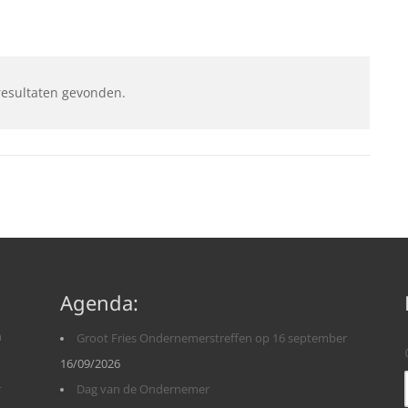
resultaten gevonden.
Agenda:
n
Groot Fries Ondernemerstreffen op 16 september
16/09/2026
r
Dag van de Ondernemer