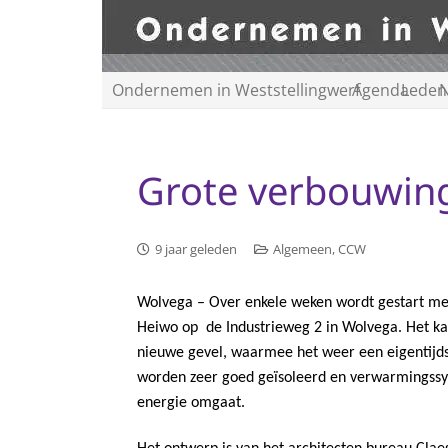
Ondernemen in Weststellingwerf
Agenda
Leden
N
Grote verbouwin
9 jaar geleden
Algemeen
,
CCW
Wolvega – Over enkele weken wordt gestart me
Heiwo op de Industrieweg 2 in Wolvega.
Het ka
nieuwe gevel, waarmee het
weer een eigentijds
worden zeer goed geïsoleerd en v
erwarmingssy
energie omgaat.