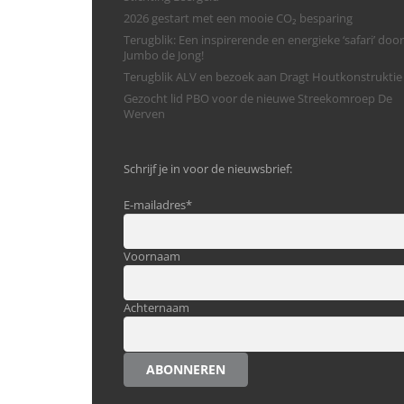
2026 gestart met een mooie CO₂ besparing
Terugblik: Een inspirerende en energieke ‘safari’ door
Jumbo de Jong!
Terugblik ALV en bezoek aan Dragt Houtkonstruktie
Gezocht lid PBO voor de nieuwe Streekomroep De
Werven
Schrijf je in voor de nieuwsbrief:
E-mailadres
*
Voornaam
Achternaam
ABONNEREN