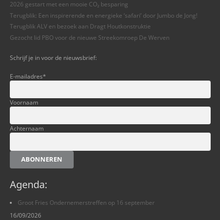
2026 gestart met een mooie CO₂ besparing
Terugblik: Een inspirerende en energieke ‘safari’ door Jumbo de Jong!
Terugblik ALV en bezoek aan Dragt Houtkonstruktie
Gezocht lid PBO voor de nieuwe Streekomroep De Werven
Schrijf je in voor de nieuwsbrief:
E-mailadres
*
Voornaam
Achternaam
ABONNEREN
Agenda:
Groot Fries Ondernemerstreffen op 16 september
16/09/2026