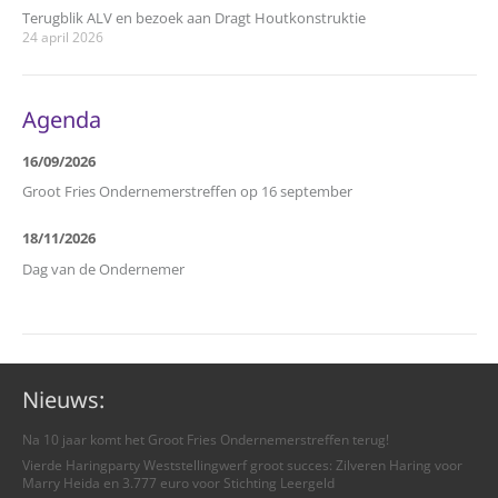
Terugblik ALV en bezoek aan Dragt Houtkonstruktie
24 april 2026
Agenda
16/09/2026
Groot Fries Ondernemerstreffen op 16 september
18/11/2026
Dag van de Ondernemer
Nieuws:
Na 10 jaar komt het Groot Fries Ondernemerstreffen terug!
Vierde Haringparty Weststellingwerf groot succes: Zilveren Haring voor
Marry Heida en 3.777 euro voor Stichting Leergeld