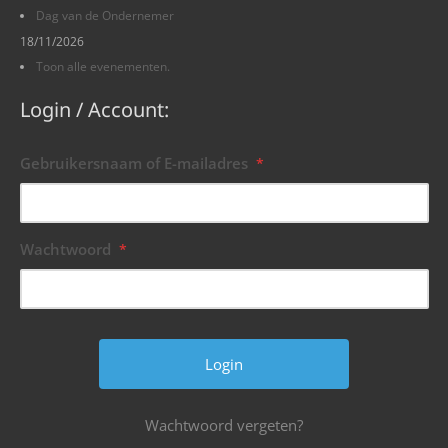
Dag van de Ondernemer
18/11/2026
Toon alle evenementen.
Login / Account:
Gebruikersnaam of E-mailadres
*
Wachtwoord
*
Wachtwoord vergeten?